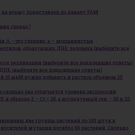
д на норму представлен по каналу FAM
них сроках?
и А – это гладкие, а — морщинистые
леотидов, образующих ДНК человека (выберите все
ссе репликации (выберите все подходящие ответы)
ДНК (выберите все подходящие ответы)
ей 10 мкМ нужно добавить в раствор объёмом 25
о сколько раз отличается уровень экспрессии
 в образце 2 — Сt = 28, а исследуемый ген — 30 и 32,
мированы две группы растений по 100 штук в
е носителей мутации погибло 90 растений. Сколько