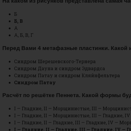
На каком из рисунков представлена самая ч
Б
Б, В
А
А, Б, В, Г
Перед Вами 4 метафазные пластинки. Какой 
Синдром Шерешевского-Тернера
Синдром Дауна и синдром Эдвардса
Синдром Патау и синдром Кляйнфельтера
Синдром Патау
Расчёт по решётке Пеннета. Какой формы буд
I — Гладкие, II — Морщинистые, III — Морщини
I — Гладкие, II — Морщинистые, III — Гладкие,
I — Гладкие, II — Гладкие, III — Гладкие, IV — 
I — Гладкие, II — Гладкие, III — Гладкие, IV — 