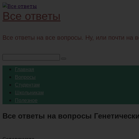
Перейти
Все ответы
к
контенту
Все ответы на все вопросы. Ну, или почти на 
Поиск:
Главная
Вопросы
Студентам
Школьникам
Полезное
Все ответы на вопросы Генетически
Содержание