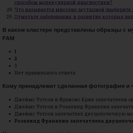
способом молекулярной диагностики?
Что называется миссенс-мутацией (выберите
Отметьте заболевания, в развитие которых вк
В каком кластере представлены образцы с м
FAM
1
2
3
Нет правильного ответа
Кому принадлежит сделанная фотография и ч
Джеймс Уотсон и Фрэнсис Крик запечатлели 
Джеймс Уотсон и Розалинд Франклин запеча
Джеймс Уотсон запечатлел двуцепочечную м
Розалинд Франклин запечатлела двуцепо