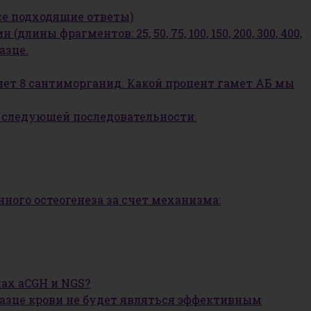
се подходящие ответы)
ы фрагментов: 25, 50, 75, 100, 150, 200, 300, 400,
азце.
яет 8 сантиморганид. Какой процент гамет АБ мы
а следующей последовательности:
нного остеогенеза за счет механизма:
ах aCGH и NGS?
разце крови не будет являться эффективным