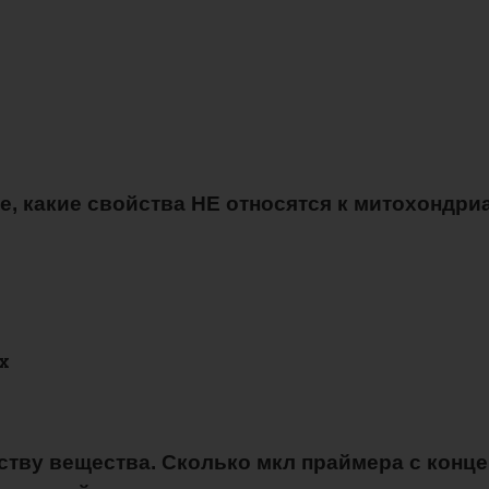
, какие свойства НЕ относятся к митохондр
х
еству вещества. Сколько мкл праймера с конц