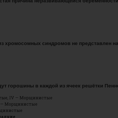
астая причина неразвивающейся беременности
из хромосомных синдромов не представлен на
ут горошины в каждой из ячеек решётки Пенне
стые, IV — Морщинистые
 IV — Морщинистые
Морщинистые
Гладкие