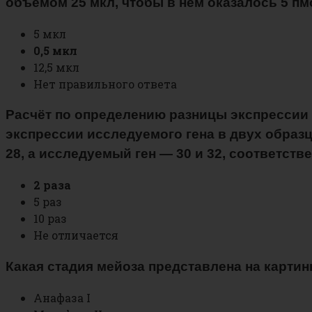
объёмом 25 мкл, чтобы в нём оказалось 5 пм
5 мкл
0,5 мкл
12,5 мкл
Нет правильного ответа
Расчёт по определению разницы экспрессии 
экспрессии исследуемого гена в двух образца
28, а исследуемый ген — 30 и 32, соответст
2 раза
5 раз
10 раз
Не отличается
Какая стадия мейоза представлена на картин
Анафаза I