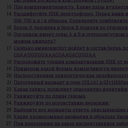
Про комплементарность. Какие пары нуклеот
Расшифруйте ДНК электрофорез. Перед вами изоб
500, 700 п.н.) и образца. Определите приблизи
Белок А человека и белок Б лошади по отноше
Организм имеет гены А и Б в гетерозиготном 
можем ожидать?
Сколько аминокислот войдет в состав белка, 
CGAAUGUGUAAACGAAGACUGUAA
Расположите уровни компактизации ДНК от н
Примером какой формы изменчивости являетс
Наследственная эпилептическая энцефалопатия
Патогенный вариант в гене COL1A1 p.Gly1169Se
Какая запись позволяет однозначно идентифи
Ранжируйте по длине генома:
Ранжируйте по возрастанию иерархии:
Выберите все варианты ответа, описывающи
Какие хромосомные аномалии в образцах биоп
При подозрении на какое наследственное забо