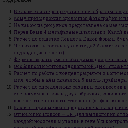
В каком кластере представлены образцы с мут
Кому принадлежит сделанная фотография и чт
На каком из рисунков представлена самая ча
Перед Вами 4 метафазные пластинки. Какой и
Расчёт по решётке Пеннета. Какой формы буду
Что входит в состав нуклеотида? Укажите сос
подходящие ответы)
Ферменты, которые необходимы для репликаци
Особенности митохондриальной ДНК. Укажите,
Расчёт по работе с концентрациями и количес
мкл, чтобы в нём оказалось 5 пмоль праймера.
Расчёт по определению разницы экспрессии в 
исследуемого гена в двух образцах, если контрол
соответственно соответственно (эффективност
Какая стадия мейоза представлена на картинк
Отношение шансов — OR. Для вычисления отно
каждой: носители мутации в гене Y и контроль
растений погибло в контрольной группе?