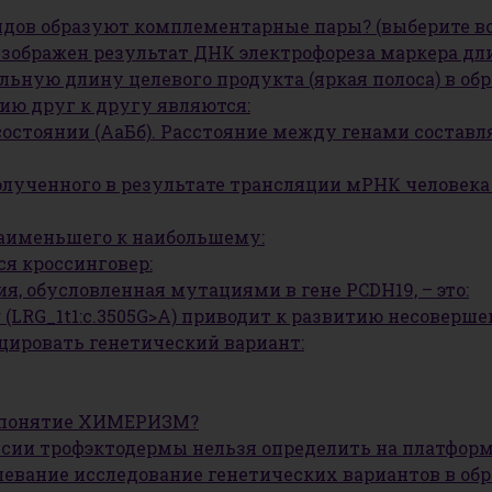
идов образуют комплементарные пары? (выберите в
ражен результат ДНК электрофореза маркера длин (длин
тельную длину целевого продукта (яркая полоса) в обр
нию друг к другу являются:
состоянии (АаБб). Расстояние между генами составл
полученного в результате трансляции мРНК человек
аименьшего к наибольшему:
я кроссинговер:
, обусловленная мутациями в гене PCDH19, – это:
r (LRG_1t1:c.3505G>A) приводит к развитию несоверше
цировать генетический вариант:
е понятие ХИМЕРИЗМ?
сии трофэктодермы нельзя определить на платформ
левание исследование генетических вариантов в об