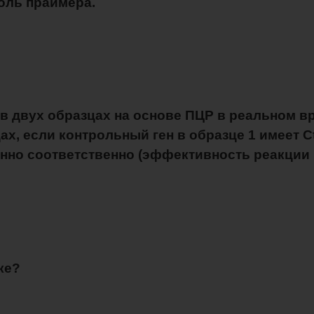
оль праймера.
в двух образцах на основе ПЦР в реальном вр
х, если контрольный ген в образце 1 имеет Ct 
венно соответственно (эффективность реакции 
ке?