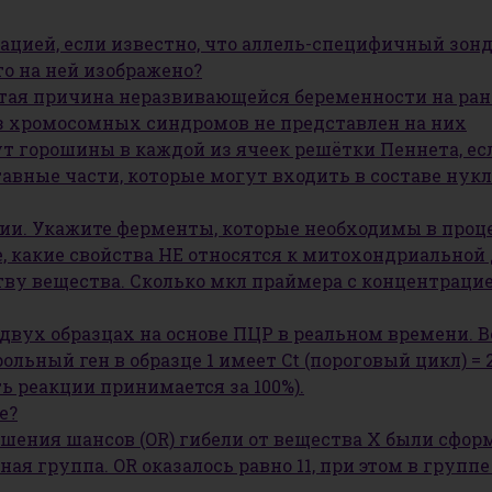
ацией, если известно, что аллель-специфичный зон
о на ней изображено?
стая причина неразвивающейся беременности на ран
з хромосомных синдромов не представлен на них
т горошины в каждой из ячеек решётки Пеннета, есл
тавные части, которые могут входить в составе нук
и. Укажите ферменты, которые необходимы в проце
 какие свойства НЕ относятся к митохондриальной 
тву вещества. Сколько мкл праймера с концентраци
двух образцах на основе ПЦР в реальном времени. В
ьный ген в образце 1 имеет Ct (пороговый цикл) = 25,
ь реакции принимается за 100%).
е?
шения шансов (OR) гибели от вещества Х были сфор
ная группа. OR оказалось равно 11, при этом в групп