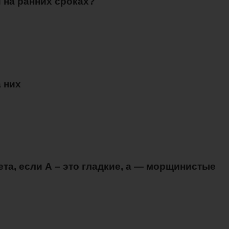
 на ранних сроках?
 них
та, если А – это гладкие, а — морщинистые