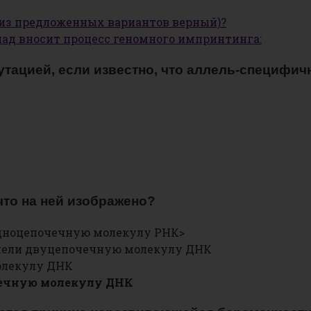
 из предложенных вариантов верный)?
лад вносит процесс геномного импринтинга:
утацией, если известно, что аллель-специфич
то на ней изображено?
одноцепочечную молекулу РНК>
тлели двуцепочечную молекулу ДНК
олекулу ДНК
чечную молекулу ДНК