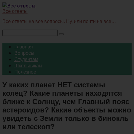
Перейти
к
Все ответы
контенту
Все ответы на все вопросы. Ну, или почти на все…
Поиск:
Главная
Вопросы
Студентам
Школьникам
Полезное
У каких планет НЕТ системы
колец? Какие планеты находятся
ближе к Солнцу, чем Главный пояс
астероидов? Какие объекты можно
увидеть с Земли только в бинокль
или телескоп?