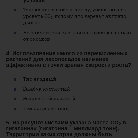
Только нагревают планету, увеличивают
уровень CO
, потому что деревья активно
2
дышат
Не влияют, так как климат зависит только
от океанов
4. Использование какого из перечисленных
растений для лесопосадок наименее
эффективно с точки зрения скорости роста?
Тис ягодный
Бамбук кустистый
Эвкалипт беловатый
Ива остролистная
5. На рисунке числами указана масса CO
в
2
гигатоннах (гигатонна = миллиард тонн).
Территории каких стран должны быть