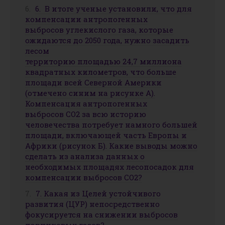
6. В итоге ученые установили, что для
компенсации антропогенных
выбросов углекислого газа, которые
ожидаются до 2050 года, нужно засадить
лесом
территорию площадью 24,7 миллиона
квадратных километров, что больше
площади всей Северной Америки
(отмечено синим на рисунке А).
Компенсация антропогенных
выбросов СО2 за всю историю
человечества потребует намного большей
площади, включающей часть Европы и
Африки (рисунок Б). Какие выводы можно
сделать из анализа данных о
необходимых площадях лесопосадок для
компенсации выбросов СО2?
7. Какая из Целей устойчивого
развития (ЦУР) непосредственно
фокусируется на снижении выбросов
парниковых газов?