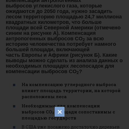
компенсации антропогенных
выбросов углекислого газа, которые
ожидаются до 2050 года, нужно засадить
лесом территорию площадью 24,7 миллиона
квадратных километров, что больше
площади всей Северной Америки (отмечено
синим на рисунке А). Компенсация
антропогенных выбросов СО
за всю
2
историю человечества потребует намного
большей площади, включающей
часть Европы и Африки (рисунок Б). Какие
выводы можно сделать из анализа данных о
необходимых площадях лесопосадок для
компенсации выбросов СО
?
2
На компенсацию углеродного выброса
влияет площадь территории, на которой
расположены леса
Необходимые для компенсации
выбросов СО
площади сопоставимы с
2
площадью государств
В США уже посажено достаточно деревьев