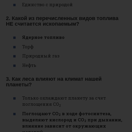
Единство с природой
2. Какой из перечисленных видов топлива
НЕ считается ископаемым?
Ядерное топливо
Торф
Природный газ
Нефть
3. Как леса влияют на климат нашей
планеты?
Только охлаждают планету за счет
поглощения CO
2
Поглощают CO
в ходе фотосинтеза,
2
выделяют кислород и CO
при дыхании,
2
влияние зависит от окружающих
условий