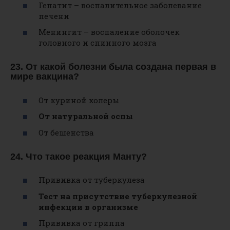
Гепатит – воспалительное заболевание
печени
Менингит – воспаление оболочек
головного и спинного мозга
23. От какой болезни была создана первая в
мире вакцина?
От куриной холеры
От натуральной оспы
От бешенства
24. Что такое реакция Манту?
Прививка от туберкулеза
Тест на присутствие туберкулезной
инфекции в организме
Прививка от гриппа