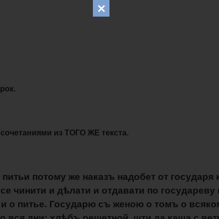
рок.
восочетаниями из ТОГО ЖЕ текста.
о питьи потому же наказъ надобет от государя 
 все чинити и дѣлати и отдавати по государеву
 и о питье. Государю съ женою о томъ о вся
 вся дни: хлѣбъ решетной, шти да каша с ветч