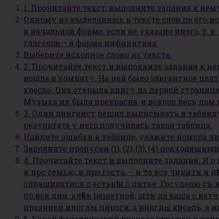
1. Прочитайте текст, выполните задания к нем
Одному из выделенных в тексте слов по его и
в начальной форме, если не указано иного, т. е.
глаголов – в форме инфинитива.
Выберите исходное слово из текста.
2. Прочитайте текст и выполните задания к н
вошла в комнату. На ней было элегантное плат
кресло. Она открыла книгу на первой странице
Музыка их была прекрасна, и вскоре весь до
3. Один лингвист решил выписывать в таблицу 
результате у него получилась такая таблица.
Найдите ошибки в таблице, укажите номера л
Заполните пропуски (1), (2), (3), (4) подходящ
4. Прочитайте текст и выполните задания. И о
и про семью, и про гость, – и то все чинити и
спрашиватися о естьвѣ и о питье. Государю с
по вся дни: хлѣбъ решетной, шти да каша с ветч
празники иногды пироги, а иногды кисель, а 
5. Какой фонетический процесс отражён в напи