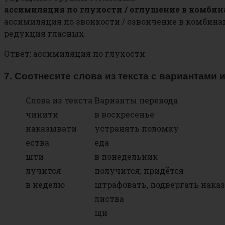
ассимиляция по глухости / оглушение в комбин
ассимиляция по звонкости / озвончение в комбина
редукция гласных
Ответ: ассимиляция по глухости
7. Соотнесите слова из текста с вариантами
Слова из текста
Варианты перевода
чинити
в воскресенье
наказывати
устранять поломку
ества
еда
шти
в понедельник
лучится
получится, придётся
в неделю
штрафовать, подвергать нака
листва
щи