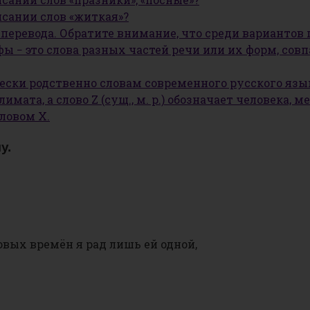
исании слов «житкая»?
х перевода. Обратите внимание, что среди вариантов
афы − это слова разных частей речи или их форм, с
ически родственно словам современного русского язы
имата, а слово Z (сущ., м. р.) обозначает человека
словом Х.
у.
овых времён я рад лишь ей одной,