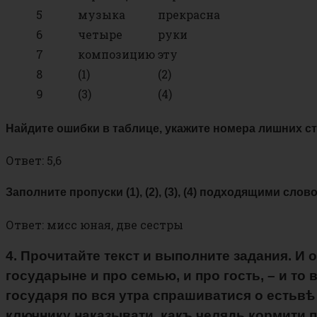
5
музыка
прекрасна
6
четыре
руки
7
композицию
эту
8
(1)
(2)
9
(3)
(4)
Найдите ошибки в таблице, укажите номера лишних ст
Ответ: 5,6
Заполните пропуски (1), (2), (3), (4) подходящими сло
Ответ: мисс юная, две сестры
4. Прочитайте текст и выполните задания. И 
государыне и про семью, и про гость, – и то
государя по вся утра спрашиватися о естьвѣ
ключнику наказывати, какъ челядь кормити по