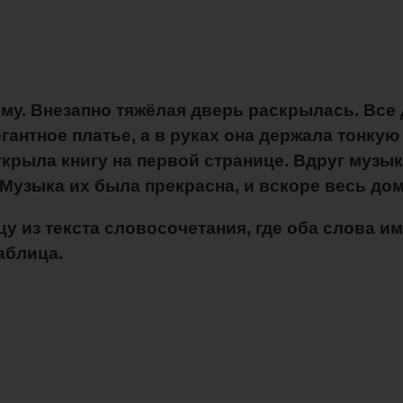
нему. Внезапно тяжёлая дверь раскрылась. Вс
антное платье, а в руках она держала тонкую
открыла книгу на первой странице. Вдруг музы
 Музыка их была прекрасна, и вскоре весь д
у из текста словосочетания, где оба слова им
аблица.