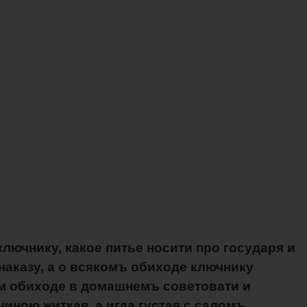
ключнику, какое питье носити про государя и
 наказу, а о всякомъ обиходе ключнику
ком обиходе в домашнемъ советовати и
иною житкая, а игда густая с саломъ,