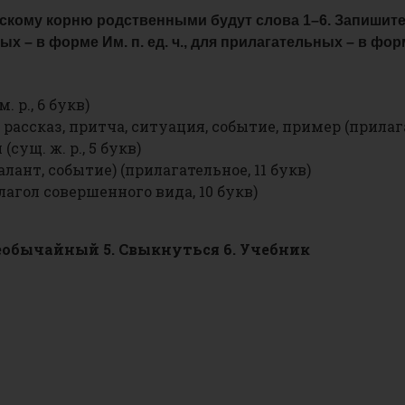
ескому корню родственными будут слова 1–6. Запишите
х – в форме Им. п. ед. ч., для прилагательных – в форме
 р., 6 букв)
рассказ, притча, ситуация, событие, пример (прилага
сущ. ж. р., 5 букв)
ант, событие) (прилагательное, 11 букв)
агол совершенного вида, 10 букв)
Необычайный 5. Свыкнуться 6. Учебник