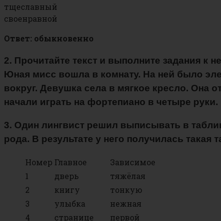
тщеславный
своенравной
Ответ: обыкновенно
2. Прочитайте текст и выполните задания к 
Юная мисс вошла в комнату. На ней было элег
вокруг. Девушка села в мягкое кресло. Она 
начали играть на фортепиано в четыре руки.
3. Один лингвист решил выписывать в таблиц
рода. В результате у него получилась такая т
Номер
Главное
Зависимое
1
дверь
тяжёлая
2
книгу
тонкую
3
улыбка
нежная
4
странице
первой