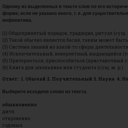
Одному из выделенных в тексте слов по его историч
форме, если не указано иного, т. е. для существительны
инфинитива.
(1) Общепринятый порядок, традиция, ритуал (сущ. м.
(2) Такой обычно является басня, таким может быть 
(3) Система знаний из какой-то сферы деятельности (
(4) Исключительный, невероятный, выдающийся (тал
(5) Притерпеться, приспособиться (приставочный гл
(6) Книга для школьника или студента (сущ. м. р.)
Ответ: 1. Обычай 2. Поучительный 3. Наука 4. 
Выберите исходное слово из текста.
обыкновенно
дитя
откровенно
годовых