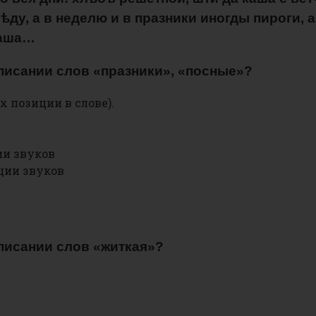
бѣду, а в неделю и в празники иногды пироги, 
каша…
аписании слов «празники», «посные»?
х позиции в слове).
ии звуков
ции звуков
аписании слов «житкая»?