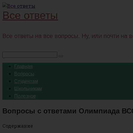
Перейти
Все ответы
к
контенту
Все ответы на все вопросы. Ну, или почти на 
Поиск:
Главная
Вопросы
Студентам
Школьникам
Полезное
Вопросы с ответами Олимпиада ВСОШ
Содержание