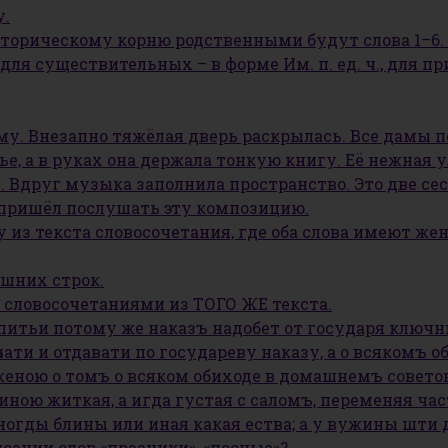
у.
сторическому корню родственными будут слова 1–6.
 для существительных – в форме Им. п. ед. ч., для при
ему. Внезапно тяжёлая дверь раскрылась. Все дамы 
ье, а в руках она держала тонкую книгу. Её нежная 
. Вдруг музыка заполнила пространство. Это две се
м пришёл послушать эту композицию.
из текста словосочетания, где оба слова имеют женс
ишних строк.
ими словосочетаниями из ТОГО ЖЕ текста.
 питьи потому же наказъ надобет от государя ключн
 дѣлати и отдавати по государеву наказу, а о всякомъ
ъ женою о томъ о всяком обиходе в домашнемъ совет
иною житкая, а игда густая с саломъ, переменяя часто
иногды блины или иная какая ества; а у вужины шти 
сании слов «празники», «посные»?