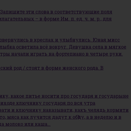
 Запишите эти слова в соответствующие поля
лагательных – в форме Им. п. ед. ч. м. р., для
повернулись в креслах и улыбнулись. Юная мисс
улыбка осветила всё вокруг. Девушка села в мягкое
стры начали играть на фортепиано в четыре руки.
кий род / стоят в форме женского рода. В
ику, какое питье носити про государя и государыне
 обиходе ключнику государя по вся утра
овати и ключнику наказывати, какъ челядь кормити
, мяса как лучится дадут к обѣду, а в неделю и в
да молоко или каша…