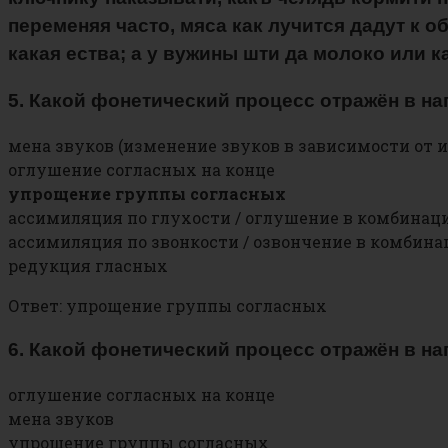
переменяя часто, мяса как лучится дадут к о
какая ества; а у вужины шти да молоко или 
5. Какой фонетический процесс отражён в н
мена звуков (изменение звуков в зависимости от и
оглушение согласных на конце
упрощение группы согласных
ассимиляция по глухости / оглушение в комбинац
ассимиляция по звонкости / озвончение в комбина
редукция гласных
Ответ: упрощение группы согласных
6. Какой фонетический процесс отражён в н
оглушение согласных на конце
мена звуков
упрощение группы согласных