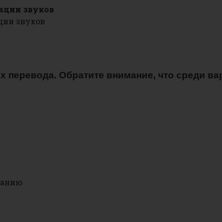
ации звуков
ции звуков
 их перевода. Обратите внимание, что среди в
занию