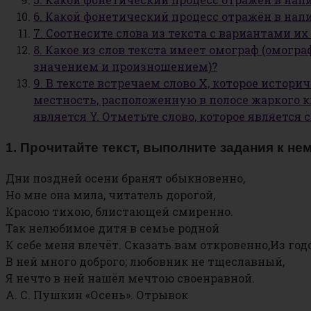
6. Какой фонетический процесс отражён в нап
7. Соотнесите слова из текста с вариантами и
8. Какое из слов текста имеет омограф (омогр
значением и произношением)?
9. В тексте встречаем слово Х, которое истор
местность, расположенную в полосе жаркого кл
является Y. Отметьте слово, которое является 
1. Прочитайте текст, выполните задания к нем
Дни поздней осени бранят обыкновенно,
Но мне она мила, читатель дорогой,
Красою тихою, блистающей смиренно.
Так нелюбимое дитя в семье родной
К себе меня влечёт. Сказать вам откровенно,Из год
В ней много доброго; любовник не тщеславный,
Я нечто в ней нашёл мечтою своенравной.
А. С. Пушкин «Осень». Отрывок