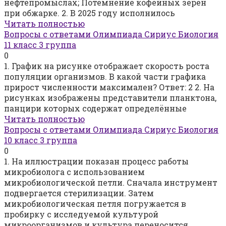
нефтепромыслах; Потемнение кофейных зёрен
при обжарке. 2. В 2025 году исполнилось
Читать полностью
Вопросы с ответами Олимпиада Сириус Биология
11 класс 3 группа
0
1. График на рисунке отображает скорость роста
популяции организмов. В какой части графика
прирост численности максимален? Ответ: 2 2. На
рисунках изображены представители планктона,
панцири которых содержат определённые
Читать полностью
Вопросы с ответами Олимпиада Сириус Биология
10 класс 3 группа
0
1. На иллюстрации показан процесс работы
микробиолога с использованием
микробиологической петли. Сначала инструмент
подвергается стерилизации. Затем
микробиологическая петля погружается в
пробирку с исследуемой культурой
микроорганизмов и культура переносится