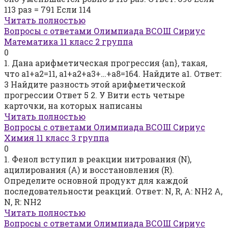
113 раз = 791 Если 114
Читать полностью
Вопросы с ответами Олимпиада ВСОШ Сириус
Математика 11 класс 2 группа
0
1. Дана арифметическая прогрессия {an}, такая,
что a1+a2=11, a1+a2+a3+…+a8=164. Найдите а1. Ответ:
3 Найдите разность этой арифметической
прогрессии Ответ 5 2. У Вити есть четыре
карточки, на которых написаны
Читать полностью
Вопросы с ответами Олимпиада ВСОШ Сириус
Химия 11 класс 3 группа
0
1. Фенол вступил в реакции нитрования (N),
ацилирования (А) и восстановления (R).
Определите основной продукт для каждой
последовательности реакций. Ответ: N, R, A: NH2 A,
N, R: NH2
Читать полностью
Вопросы с ответами Олимпиада ВСОШ Сириус