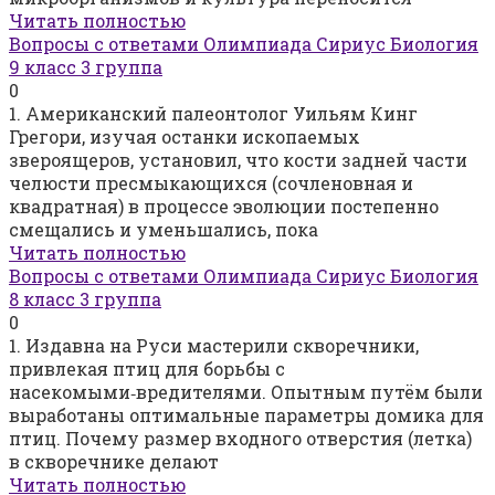
Читать полностью
Вопросы с ответами Олимпиада Сириус Биология
9 класс 3 группа
0
1. Американский палеонтолог Уильям Кинг
Грегори, изучая останки ископаемых
звероящеров, установил, что кости задней части
челюсти пресмыкающихся (сочленовная и
квадратная) в процессе эволюции постепенно
смещались и уменьшались, пока
Читать полностью
Вопросы с ответами Олимпиада Сириус Биология
8 класс 3 группа
0
1. Издавна на Руси мастерили скворечники,
привлекая птиц для борьбы с
насекомыми‑вредителями. Опытным путём были
выработаны оптимальные параметры домика для
птиц. Почему размер входного отверстия (летка)
в скворечнике делают
Читать полностью