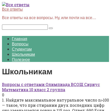
Перейти
к
Все ответы
контенту
Все ответы на все вопросы. Ну, или почти на все…
Поиск:
Главная
Вопросы
Студентам
Школьникам
Полезное
Школьникам
Вопросы с ответами Олимпиада ВСОШ Сириус
Математика 10 класс 2 группа
0
1. Найдите максимальное натуральное число n>100
— такое, что при стирании двух последних цифр
оно уменьшается ровно в 115 раз. Ответ: 690 Если