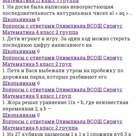
Математика 11 класс 1 группа
1. На доске была написана невозрастающая
последовательность натуральных чисел a1 > aq > …
Школьникам
0
Вопросы с ответами Олимпиада ВСОШ Сириус
Математика 4 класс 2 группа
1. Дети играют в игру. За один ход можно стереть
последнюю цифру написанного на
Школьникам
0
Вопросы с ответами Олимпиада ВСОШ Сириус
Математика 5 класс 2 груп
1. Петя и Вася выбежали утром на пробежку по
дорожкам парка, которые разбивают его
Школьникам
0
Вопросы с ответами Олимпиада ВСОШ Сириус
Математика 9 класс 1 груп
1. Жора решал уравнение 11x = b, где неизвестная
переменная 2, а b —
Школьникам
0
Вопросы с ответами Олимпиада ВСОШ Сириус
Математика 6 класс 2 группа
1. Из 27 кубиков размером 1 х 1 х 1 сложили куб 3 x