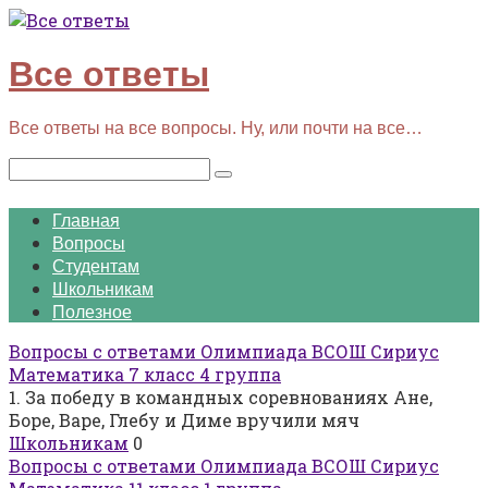
Перейти
к
контенту
Все ответы
Все ответы на все вопросы. Ну, или почти на все…
Поиск:
Главная
Вопросы
Студентам
Школьникам
Полезное
Вопросы с ответами Олимпиада ВСОШ Сириус
Математика 7 класс 4 группа
1. За победу в командных соревнованиях Ане,
Боре, Варе, Глебу и Диме вручили мяч
Школьникам
0
Вопросы с ответами Олимпиада ВСОШ Сириус