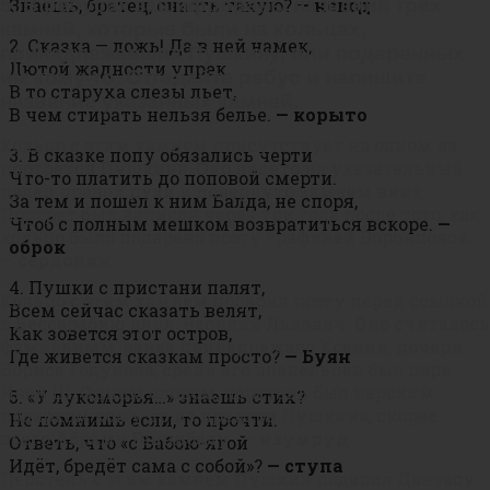
Знаешь, братец, снасть такую?
— невод
5. В ребусах зашифрованы названия трех
камней, которые были на кольцах,
2. Сказка — ложь! Да в ней намек,
принадлежавших Пушкину, или подаренных
Лютой жадности упрек.
им кому-то. Отгадайте ребус и напишите
В то старуха слезы льет,
название указанных камней.
В чем стирать нельзя белье.
— корыто
Кольцо с этим камнем присутствует на одном из
3. В сказке попу обязались черти
портретов Пушкина. Оно надето на указательный
Что-то платить до поповой смерти.
палец правой руки и повернуто камнем вниз.
За тем и пошел к ним Балда, не споря,
Портрет был написан через три года после того, как
Чтоб с полным мешком возвратиться вскоре.
—
кольцо было подарено поэту графиней Воронцовой.
оброк
—
сердолик
4. Пушки с пристани палят,
Кольцо с этим камнем подарил поэту перед ссылкой
Всем сейчас сказать велят,
в Бессарабию дядя, Василий Львович. Оно считалось
Как зовется этот остров,
фамильным, ранее принадлежало Ксении, дочери
Где живется сказкам просто?
— Буян
Бориса Годунова, среди его владельцев был царь
Иван III. Одним словом, перстень был царским
5. «У лукоморья…» знаешь стих?
подарком кому-то из предков Пушкина, скорее
Не помнишь если, то прочти.
всего Абраму Ганнибалу. —
изумруд
Ответь, что «с Бабою-ягой
Идёт, бредёт сама с собой»?
— ступа
Перстень с этим камнем Пушкин подарил Данзасу.