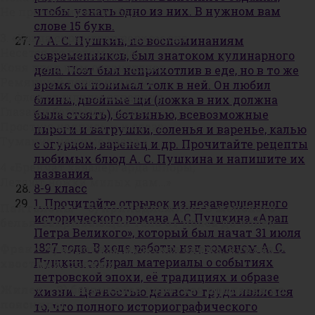
чтобы узнать одно из них. В нужном вам
Не прозвонит ему обед…»
слове 15 букв.
3. «Когда стремглав верхом она
7. А. С. Пушкин, по воспоминаниям
Несется по полям одна,
современников, был знатоком кулинарного
Коня пред ним остановляет,
дела. Поэт был неприхотлив в еде, но в то же
Ремянный повод натянув,
время он понимал толк в ней. Он любил
И, флер от шляпы отвернув,
блины, двойные щи (ложка в них должна
Глазами беглыми читает
была стоять), ботвинью, всевозможные
Простую надпись — и слеза
пироги и ватрушки, соленья и варенье, калью
Туманит нежные глаза.» …
с огурцом, варенец и др. Прочитайте рецепты
любимых блюд А. С. Пушкина и напишите их
4 «Бренчат кавалергарда шпоры;
названия.
Летают ножки милых дам…»
8-9 класс
1. Прочитайте отрывок из незавершенного
Панталоны — 5) принадлежность женского
исторического романа А.С.Пушкина «Арап
белья, закрывающая тело от пояса до колен
Петра Великого», который был начат 31 июля
1827 года. В ходе работы над романом А. С.
Фрак — 4) короткая мужская одежа, куртка с
Пушкин собирал материалы о событиях
хвостами, полами
петровской эпохи, её традициях и образе
Жилет — 3) безрукавая короткая поддевка до
жизни. Ценностью данного труда является
поясницы
то, что полного историографического