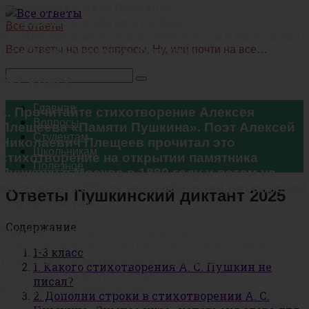
А — «Сказка о царе Салтане»
Перейти
Б — «Сказка о рыбаке и рыбке»
к
Все ответы
В — «Сказка о мертвой царевне и семи богатырях»
контенту
Г — «Сказка о золотом петушке»
Все ответы на все вопросы. Ну, или почти на все…
Поиск:
6-7 класс
Главная
1. Прочитайте стихотворение Алексея
Вопросы
Плещеева «Памяти Пушкина». Поэт Алексей
Студентам
Николаевич Плещеев прочитал это
Школьникам
стихотворение на открытии памятника
Полезное
Пушкину в Москве в 1880 году и потом на
заседании «Общества любителей российской
Ответы Пушкинский диктант 2025
словесности».
Содержание
Выполните следующие задания:
1.1 Вставьте нужные буквы, раскройте скобки;
1-3 класс
1.2 В стихотворении пронумерованы запятые,
1. Какого стихотворения А. С. Пушкин не
выпишите цифру(-ы) на месте запятой,
писал?
выделяющей обращение;
2. Дополни строки в стихотворении А. С.
1.3. Определите, каким средством художественной