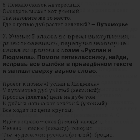
Уже в 50-е годы Данзас потерял подарок друга —
6. Немало сказок интересных
снял кольцо вместе с перчаткой и уронил в снег. —
Поведать может кот ученый.
бирюза
Так назовите же то место,
Где с цепью дуб растет зеленый?
— Лукоморье
6. Разные специалисты насчитывают от 28 до
30 «дуэльных историй» с участием Пушкина.
7. Ученик 5 класса во время выступления,
Отдельные эпизоды поэт воспроизводит в
разволновавшись, перепутал некоторые
своих произведениях.
слова из пролога к поэме «Руслан и
Людмила». Помоги пятикласснику, найди,
1. 1822г. Дуэль между А. С. Пушкиным и
исправь все ошибки в приведённом тексте
командиром 33-го егерского полка С. Старовым.
и запиши сверху верное слово.
Когда съехались на место дуэли, метель с сильным
ветром мешала прицелу, противники сделали по
Пролог к поэме «Руслан и Людмила»
выстрелу, и оба дали промах; еще по выстрелу, и
У лукоморья дуб учёный
(зеленый)
;
снова промах; тогда секунданты решительно
Простая
(златая)
цепь на дубе том:
настояли, чтобы дуэль, если не хотят так кончить,
И днём и ночью кот зелёный
(ученый)
была отменена непременно, и уверяли, что уже нет
Всё ходит по цепи кругом;
более зарядов. — Назовите произведения А. С.
Пушкина, в которых метель стала судьбоносной в
Идёт направо — сказ
(песнь)
заводит,
жизни героев, назовите имена этих героев. —
Налево — песню
(сказку)
говорит.
«Метель» из цикла «Повести Белкина»,
Там чудеса: там русалка
(леший)
бродит,