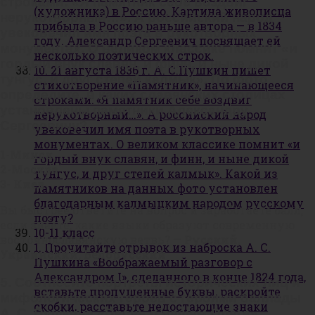
строками: «Я памятник себе воздвиг
(художника) в Россию. Картина живописца
нерукотворный…». А российский народ
прибыла в Россию раньше автора — в 1834
увековечил имя поэта в рукотворных
году. Александр Сергеевич посвящает ей
монументах. О великом классике помнит «и
несколько поэтических строк.
гордый внук славян, и финн, и ныне дикой
10. 21 августа 1836 г. А. С.Пушкин пишет
тунгус, и друг степей калмык». По фото
стихотворение «Памятник», начинающееся
определите, в каких славянских столицах
строками: «Я памятник себе воздвиг
установлены памятники Александру
нерукотворный…». А российский народ
Сергеевичу?
увековечил имя поэта в рукотворных
монументах. О великом классике помнит «и
1-Минск
гордый внук славян, и финн, и ныне дикой
2-Москва
тунгус, и друг степей калмык». Какой из
3- Киев
памятников на данных фото установлен
благодарным калмыцким народом русскому
Вы быстрее ответите на вопрос и заработаете балл,
поэту?
если знаете, какие языки образуют современную
10-11 класс
восточнославянскую ветвь? —
Русский,
1. Прочитайте отрывок из наброска А. С.
Украинский, Белорусский
Пушкина «Воображаемый разговор с
Александром I», сделанного в конце 1824 года,
5. Соотнесите портреты исторических лиц и
вставьте пропущенные буквы, раскройте
мифологических героев с героями баллады
скобки, расставьте недостающие знаки
А. С. Пушкина «Песнь о вещем Олеге».