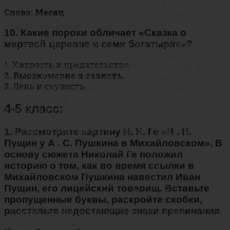
меня указывал со смехом, И стыдно мне и страшно
Слово: Месяц
становилось — И, падая стремглав, я пробуждался..
— «
Борис Годунов»
10. Какие пороки обличает «Сказка о
мертвой царевне и семи богатырях»?
2. Но время приближалось, когда сей мудрый
Властитель, достойно славимый тогда в Европе за
1. Хитрость и предательство.
свою разумную Политику, любовь к просвещению,
2. Высокомерие и зависть.
ревность быть истинным отцем отечества, —
3. Лень и скупость.
наконец за благонравие в жизни общественной и
семейственной, долженбыл вкусить горький плод
4-5 класс:
беззакония и сделаться одною из удивительных
жертв суда Небесного. Н.М. Карамзин. История
государства Российского —
Борис Годунов
1. Рассмотрите картину Н. Н. Ге «И . И.
Пущин у А . С. Пушкина в Михайловском». В
2. Я отворил им житницы, я злато Рассыпал им, я им
основу сюжета Николай Ге положил
сыскал работы — Они ж меня, беснуясь, проклинали!
историю о том, как во время ссылки в
Пожарный огнь их домы истребил, Я выстроил им
Михайловском Пушкина навестил Иван
новые жилища. Они ж меня пожаром упрекали! Вот
Пущин, его лицейский товарищ. Вставьте
черни суд: ищи ж ее любви. —
«Борис Годунов»
пропущенные буквы, раскройте скобки,
расставьте недостающие знаки препинания.
3. В полях кровавых Марс страшился, Свой меч зря в
его руках, И с трепетом Нептун чудился, Взирая на