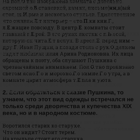
На пол.
О
.тне изображена комната с довольно
российский флаг. М. В. Ломоносов. Ода на день
скромной о.
Б
.становкой, камин, письме(
нн
,н)ый
восшествия на всероссийский престол её
стол
,
ш.
И
.рма и несколько стульев. Единственное
величества государыни императрицы Елисаветы
что оживля.
Е
.т интерьер – сто.
П
.ки кни.Г.,
Петровны 1747 года —
Петр I
л.
Е
.жащие повсюду. В центр.
Е
. комнаты стоит
3. На берегу пустынных волн Стоял он, дум великих
главный г.
Е
.рой. В его руках листки с п.
Ь
.есой,
полн, И вдаль глядел. Пред ним широко Река
которую он чита.
Е
.т вслух. В кресл.
Е
. перед ним –
неслася; бедный челн По ней стремился одиноко. —
дру.
Г
. Иван Пущин, а позади стола с рук.
О
.делием
«Медный всадник»
сидит любимая няня Арина Родионовна. Их лица
обращены к поэту, оба слушают Пушкина с
4. Я так несчастна, так унижена своим супругом,
чрезвычайным вниманием. Пол.
О
.тно пронизано
что для блага России готова скорее быть матерью
светом ясно.
Г
.о и морозно
.Г
.о зимне.
Г
.о утра
,
а в
императора, чем оставаться супругой его, — с
комнате царит атмосфера т.
Е
.пла и уюта.
горечью ответила она и заплакала. В. Шишков.
—
императрица Екатерина II
2. Если обратиться к сказке Пушкина, то
узнаем, что этот вид одежды встречался не
4. Она была в белом утреннем платье, в ночном
только среди дворянства и купечества XIX
чепце и в душегрейке. Ей казалось лет сорок. Лицо
века, но и в народном костюме.
ее, полное и румяное, выражало важность и
спокойствие, а голубые глаза и легкая улыбка
Воротился старик ко старухе.
имели прелесть неизъяснимую. —
«Капитанская
Что он видит? Стоит терем.
дочка»
На крыльце стоит его старуха