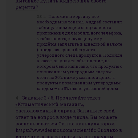
выгоднее купить Андрею для своего
рецепта?
Положив в корзину все
необходимые товары, Андрей составил
таблицу с помощью специального
приложения для мобильного телефона,
чтобы понять, какую цену ему
придётся заплатить в шведской валюте
(шведская крона) без учёта
углеродного следа продуктов. Подойдя
к кассе, он увидел объявление, на
котором было написано, что продукты с
пониженным углеродным следом
стоят на 20% ниже указанной цены, а
продукты с повышенным углеродным
следом – на 5% выше указанной цены.
Задание 3 / 6. Прочитайте текст
«Климатический магазин»,
расположенный справа. Запишите свой
ответ на вопрос в виде числа. Вы можете
воспользоваться Online калькулятором
https://www.desmos.com/scientific Сколько в
итоге придётся заплатить за продукты