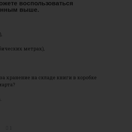
можете воспользоваться
енным выше.
,
убических метрах),
за хранение на складе книги в коробке
 марта?
.
1