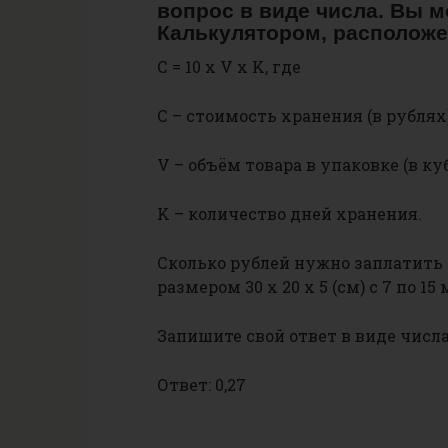
вопрос в виде числа. Вы 
Калькулятором, располож
С = 10 х V х K, где
С – стоимость хранения (в рублях)
V – объём товара в упаковке (в к
K – количество дней хранения.
Сколько рублей нужно заплатить 
размером 30 х 20 х 5 (см) с 7 по 15
Запишите свой ответ в виде числа
Ответ: 0,27