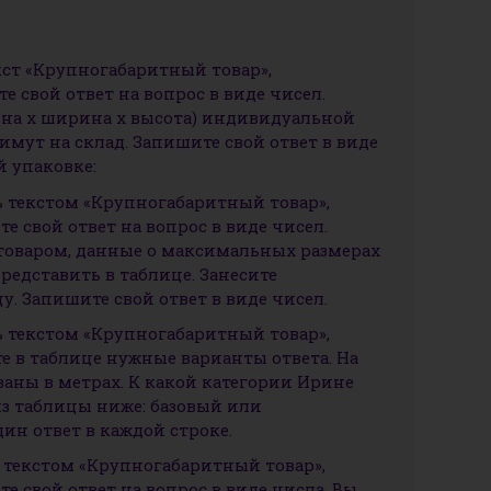
екст «Крупногабаритный товар»,
 свой ответ на вопрос в виде чисел.
на х ширина х высота) индивидуальной
имут на склад. Запишите свой ответ в виде
й упаковке:
сь текстом «Крупногабаритный товар»,
 свой ответ на вопрос в виде чисел.
 товаром, данные о максимальных размерах
редставить в таблице. Занесите
. Запишите свой ответ в виде чисел.
сь текстом «Крупногабаритный товар»,
е в таблице нужные варианты ответа. На
заны в метрах. К какой категории Ирине
из таблицы ниже: базовый или
ин ответ в каждой строке.
ь текстом «Крупногабаритный товар»,
 свой ответ на вопрос в виде числа. Вы