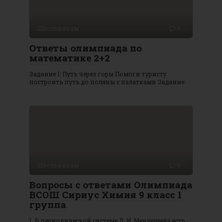
Школьникам
0
Ответы олимпиада по
математике 2+2
Задание 1: Путь через горы Помоги туристу
построить путь до поляны с палатками Задание
Школьникам
0
Вопросы с ответами Олимпиада
ВСОШ Сириус Химия 9 класс 1
группа
1. В периодической системе Д. И. Менделеева есть