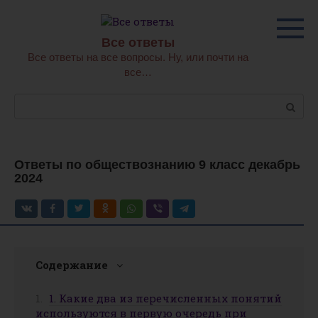
Перейти
к
контенту
Все ответы
Все ответы на все вопросы. Ну, или почти на
все…
Поиск:
Ответы по обществознанию 9 класс декабрь
2024
Содержание
1. Какие два из перечисленных понятий
используются в первую очередь при