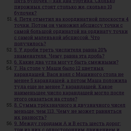
пять булочек ─ как два тортика. Сколько
пирожных стоят столько же, сколько 10
булочек?
4. Петя отметил на координатной плоскости 4
точки. Потом он умножил абсциссу точки с
самой большой ординатой на ординату точки
с самой маленькой абсциссой. Что
получилось?
5. У дроби треть числителя равна 20%
знаменателя. Чему равна эта дробь?
6. Какие два угла могут быть смежными?
7. На столе у Маши было 12 цветных
карандашей. Вася взял с Машиного стола не
менее 5 карандашей, а потом Маша положила
туда еще не менее 7 карандашей. Какое
наименьшее число карандашей могло после
этого оказаться на столе?
8. Сумма трёхзначного и двузначного чисел
меньше, чем 113. Чему не может равняться
их разность?
9. Между городами А и В есть шесть дорог:
три из них с односторонним движением и