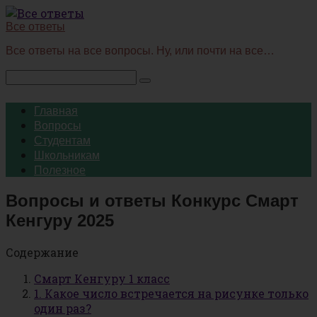
Перейти
к
Все ответы
контенту
Все ответы на все вопросы. Ну, или почти на все…
Поиск:
Главная
Вопросы
Студентам
Школьникам
Полезное
Вопросы и ответы Конкурс Смарт
Кенгуру 2025
Содержание
Смарт Кенгуру 1 класс
1. Какое число встречается на рисунке только
один раз?