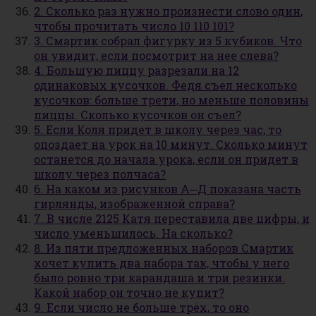
2. Сколько раз нужно произнести слово один,
чтобы прочитать число 10 110 101?
3. Смартик собрал фигурку из 5 кубиков. Что
он увидит, если посмотрит на нее слева?
4. Большую пиццу разрезали на 12
одинаковых кусочков. Федя съел несколько
кусочков: больше трети, но меньше половины
пиццы. Сколько кусочков он съел?
5. Если Коля придет в школу через час, то
опоздает на урок на 10 минут. Сколько минут
останется до начала урока, если он придет в
школу через полчаса?
6. На каком из рисунков А─Д показана часть
гирлянды, изображенной справа?
7. В числе 2125 Катя переставила две цифры, и
число уменьшилось. На сколько?
8. Из пяти предложенных наборов Смартик
хочет купить два набора так, чтобы у него
было ровно три карандаша и три резинки.
Какой набор он точно не купит?
9. Если число не больше трёх, то оно