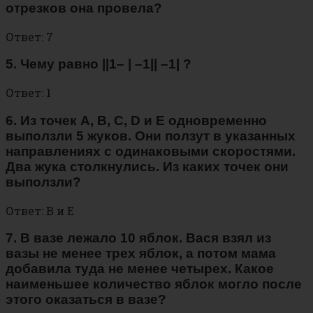
отрезков она провела?
Ответ: 7
5. Чему равно ||1– | –1|| –1| ?
Ответ: 1
6. Из точек A, B, C, D и E одновременно
выползли 5 жуков. Они ползут в указанных
направлениях с одинаковыми скоростями.
Два жука столкнулись. Из каких точек они
выползли?
Ответ: B и E
7. В вазе лежало 10 яблок. Вася взял из
вазы не менее трех яблок, а потом мама
добавила туда не менее четырех. Какое
наименьшее количество яблок могло после
этого оказаться в вазе?