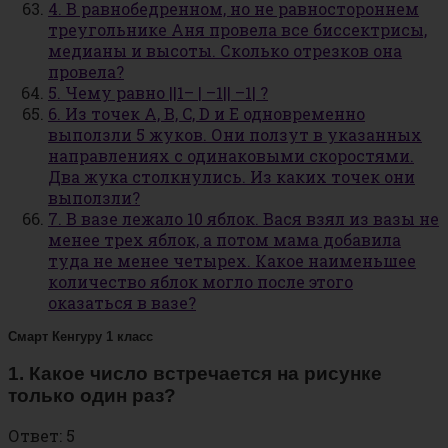
4. В равнобедренном, но не равностороннем
треугольнике Аня провела все биссектрисы,
медианы и высоты. Сколько отрезков она
провела?
5. Чему равно ||1– | –1|| –1| ?
6. Из точек A, B, C, D и E одновременно
выползли 5 жуков. Они ползут в указанных
направлениях с одинаковыми скоростями.
Два жука столкнулись. Из каких точек они
выползли?
7. В вазе лежало 10 яблок. Вася взял из вазы не
менее трех яблок, а потом мама добавила
туда не менее четырех. Какое наименьшее
количество яблок могло после этого
оказаться в вазе?
Смарт Кенгуру 1 класс
1. Какое число встречается на рисунке
только один раз?
Ответ: 5