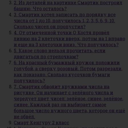
2. Из деталей на картинке Смартик построил
башню. Что осталось?
3. Смартик хотел записать по порядку все
числа от 1 до 10, получилось 1, 2, 3, 5, 6, 9, 10.
Сколько чисел он пропустил?
4. От отмеченной точки О Костя провёл
линию на 2 клеточки вверх, потом на 1 вправо
и еще на 3 клеточки вниз. Что получилось?
5. Какое слово нельзя прочитать, если
двигаться по стрелочкам?
6. На красный бумажный кружок положили
голубой, а сверху розовый. Потом разрезали,
как показано. Сколько кусочков бумаги
получилось?
7. Смартик обводит кружками числа на
рисунке. Он начинает с зелёного числа и
чередует цвет чисел: зелёное, синее, зелёное,
синее. Каждый раз он выбирает самое
большое число нужного цвета, которое он ещё
не обвёл.
Смарт Кенгуру 2 класс