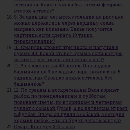
пятницей. Какого числа был в этом феврале
второй четверг?
9. За один шаг четырёхугольник на рисунке
можно перекатить через вершину слева
направо, как показано. Какая получится
картинка, если сделать 10 таких
перекатывании?
10. Смартик сложил три числа и получил в
сумме 43. Какой станет сумма, если каждое
из этих трёх чисел уменьшить на 2?
11. У сороконожки 40 ножек. Она надела
башмачки на 3 передние пары ножек и на 5
задних пар. Сколько ножек осталось без
башмачков?
12. По средам и воскресеньям Вася кормит
рыбок, по понедельникам и субботам
поливает цветы, по вторникам и четвергам
гуляет с собакой Дусей, а по пятницам играет
в футбол. Вчера он гулял с собакой, а сегодня
кормил рыбок. Что он будет делать завтра?
Смарт Кенгуру 3-4 класс