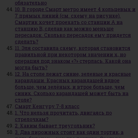
обязательно
10. В городе Смарт метро имеет 4 кольцевых и
7 прямых линий (см. схему на рисунке).
Смартик хочет проехать со станции А на
станцию В, сделав как можно меньше
пересадок. Сколько пересадок ему придется
сделать?
11. Эля составила схему, которая становится
правильной при некотором значении х, но
операция под знаком «?» стерлась. Какой она
могла быть?
12. На столе лежат синие, зеленые и красные
карандаши. Красных карандашей вдвое
больше, чем зелёных, и втрое больше, чем
синих. Сколько карандашей может быть на
столе?
Смарт Кенгуру 7-8 класс
1. Что нельзя прочитать, двигаясь по
стрелочкам?
2. Каким бывает треугольник?
3. Два пирожных стоят как один тортик, а