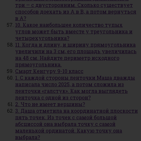
три — с двусторонним. Сколько существует
способов доехать из А в В, а потом вернуться
в А?
10. Какое наибольшее количество тупых
углов может быть вместе у треугольника и
четырехугольника?
11. Когда и длину, и ширину прямоугольника
увеличили на 3 см, его площадь увеличилась
на 48 см. Найдите периметр исходного
прямоугольника.
Смарт Кенгуру 9-10 класс
1. С каждой стороны ленточки Маша дважды
написала число 2025, а потом сложила из
ленточки «галстук». Как могла выглядеть
ленточка с одной из сторон?
2. Что не имеет вершины?
3. Даша отметила на координатной плоскости
пять точек. Из точек с самой большой
абсциссой она выбрала точку с самой
маленькой ординатой. Какую точку она
выбрала?