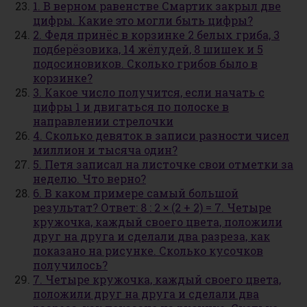
1. В верном равенстве Смартик закрыл две
цифры. Какие это могли быть цифры?
2. Федя принёс в корзинке 2 белых гриба, 3
подберёзовика, 14 жёлудей, 8 шишек и 5
подосиновиков. Сколько грибов было в
корзинке?
3. Какое число получится, если начать с
цифры 1 и двигаться по полоске в
направлении стрелочки
4. Сколько девяток в записи разности чисел
миллион и тысяча один?
5. Петя записал на листочке свои отметки за
неделю. Что верно?
6. В каком примере самый большой
результат? Ответ: 8 : 2 × (2 + 2) = 7. Четыре
кружочка, каждый своего цвета, положили
друг на друга и сделали два разреза, как
показано на рисунке. Сколько кусочков
получилось?
7. Четыре кружочка, каждый своего цвета,
положили друг на друга и сделали два