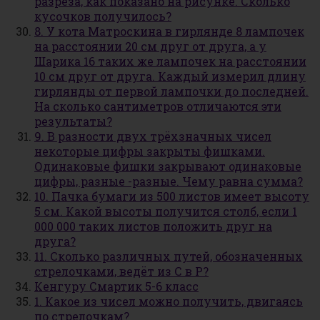
разреза, как показано на рисунке. Сколько
кусочков получилось?
8. У кота Матроскина в гирлянде 8 лампочек
на расстоянии 20 см друг от друга, а у
Шарика 16 таких же лампочек на расстоянии
10 см друг от друга. Каждый измерил длину
гирлянды от первой лампочки до последней.
На сколько сантиметров отличаются эти
результаты?
9. В разности двух трёхзначных чисел
некоторые цифры закрыты фишками.
Одинаковые фишки закрывают одинаковые
цифры, разные -разные. Чему равна сумма?
10. Пачка бумаги из 500 листов имеет высоту
5 см. Какой высоты получится столб, если 1
000 000 таких листов положить друг на
друга?
11. Сколько различных путей, обозначенных
стрелочками, ведёт из С в Р?
Кенгуру Смартик 5-6 класс
1. Какое из чисел можно получить, двигаясь
по стрелочкам?