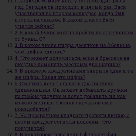
1. Конкурс «Смарт Кенгуру» проходит раз в
год. Сегодня он проходит в пятый раз. Вася
участвовал во втором конкурсе, когда был
второклассником. В каком классе Вася
учится сейчас?
2. К какой букве можно пройти по стрелочкам
от буквы О?
3. В каком числе цифра десятков на 3 больше,
чем цифра единиц?
4. Что может получиться, если в браслете на
рисунке поменять местами два шарика?
5. В примере квадратиками закрыта одна и та
же цифра. Какая это цифра?
6. Смартик хочет сделать два рисунка
одинаковыми. Он может добавлять кружки
на любом рисунке и хочет добавить их как
можно меньше. Сколько кружков ему
понадобится?
7. На прозрачном квадрате провели линию, а
потом квадрат согнули пополам. Что
получится?
8. В некотором году день 5 февраля был