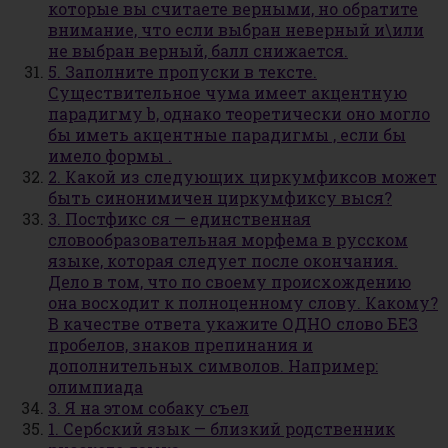
которые вы считаете верными, но обратите
внимание, что если выбран неверный и\или
не выбран верный, балл снижается.
5. Заполните пропуски в тексте.
Существительное чума имеет акцентную
парадигму b, однако теоретически оно могло
бы иметь акцентные парадигмы , если бы
имело формы .
2. Какой из следующих циркумфиксов может
быть синонимичен циркумфиксу выся?
3. Постфикс ся — единственная
словообразовательная морфема в русском
языке, которая следует после окончания.
Дело в том, что по своему происхождению
она восходит к полноценному слову. Какому?
В качестве ответа укажите ОДНО слово БЕЗ
пробелов, знаков препинания и
дополнительных символов. Например:
олимпиада
3. Я на этом собаку съел
1. Сербский язык — близкий родственник