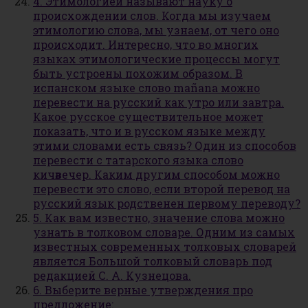
4. Этимологией называют науку о
происхождении слов. Когда мы изучаем
этимологию слова, мы узнаем, от чего оно
происходит. Интересно, что во многих
языках этимологические процессы могут
быть устроены похожим образом. В
испанском языке слово mañana можно
перевести на русский как утро или завтра.
Какое русское существительное может
показать, что и в русском языке между
этими словами есть связь? Один из способов
перевести с татарского языка слово
кичәвечер. Каким другим способом можно
перевести это слово, если второй перевод на
русский язык родственен первому переводу?
5. Как вам известно, значение слова можно
узнать в толковом словаре. Одним из самых
известных современных толковых словарей
является Большой толковый словарь под
редакцией С. А. Кузнецова.
6. Выберите верные утверждения про
предложение: