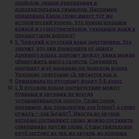
пробелов, знаков препинания и
дополнительных символов. Например:
олимпиада Какое слово имеет тот же
исторический корень, что прилагательное
кривой и существительное, указанное вами в
предыдущем вопросе?
5. Чешский и русский язык родственны. Это
значит, что они произошли от одного
древнего языка, поэтому между ними можно
обнаружить много сходств. Соедините
картинку и её название на чешском языке.
Указание: сочетание ch читается как х.
Олимпиада по русскому языку 5-6 класс
1. В русском языке соответствия между
буквами и звуками не всегда
устанавливаются просто. Слово город,
например, мы произносим как [го́рат], а слово
отжать — как [аджа́т’]. Иногда из звуков,
которые составляют слово, можно составить
совершенно другие слова. Существительное
клуб состоит из тех же звуков, из которых