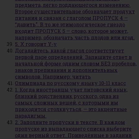
предмета, легко поддающегося изменению.
Второе существительное обозначает продукт
питания и связан с глаголом ПРОПУСК 4 —
“давить”. В то же этимологическое гнездо
входит ПРОПУСК 5 — слово, которое может,
например, обозначать часть плодов или ягод.
5. X говорит Y-у
Догадайтесь, какой глагол соответствует
первой паре определений. Запишите ответ в
начальной форме одним словом БЕЗ пробелов,
знаков препинания и дополнительных
символов. Например: читать
Олимпиада по русскому языку 10-11 класс
1. Когда иностранцы учат литовский язык,
близкий родственник русского, одна из
самых сложных вещей, с которыми им
приходится столкнуться, — это акцентные
парадигмы.
2. Заполните пропуски в тексте. В каждом
пропуске из выпадающего списка выберите
один верный ответ. Приведённые в задании