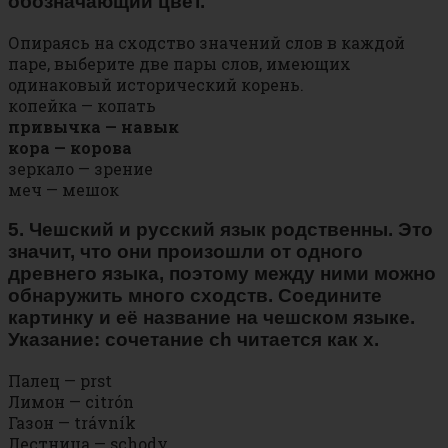
обозначающий цвет.
Опираясь на сходство значений слов в каждой
паре, выберите две пары слов, имеющих
одинаковый исторический корень.
копейка — копать
привычка — навык
кора — корова
зеркало — зрение
меч — мешок
5. Чешский и русский язык родственны. Это
значит, что они произошли от одного
древнего языка, поэтому между ними можно
обнаружить много сходств. Соедините
картинку и её название на чешском языке.
Указание: сочетание ch читается как х.
Палец — prst
Лимон — citrón
Газон — trávník
Лестница — schody