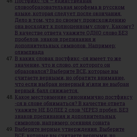
Постфикс -ся — единственная
словообразовательная морфема в русском
языке, которая следует после окончания.
Дело в том, что по своему происхождению
она восходит к полноценному слову. Какому?
В качестве ответа укажите ОДНО слово БЕЗ
пробелов, знаков препинания и
дополнительных символов. Например:
олимпиада
В каких словах постфикс -ся имеет то же
значение, что и слово, от которого он
образовался? Выберите ВСЕ, которые вы
считаете верными, но обратите внимание,
что если выбран неверный и\или не выбран
верный, балл снижается.
Какое местоимение синонимично постфиксу
-ся в слове обниматься? В качестве ответа
укажите НЕ БОЛЕЕ 2 слов ЧЕРЕЗ пробел, БЕЗ
знаков препинания и дополнительных
символов, например: осенняя соната
Выберите верные утверждения. Выберите
ВСЕ, которые вы считаете верными, но