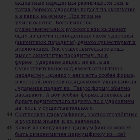
акцентные парадигмы различаются тем, в
каких формах ударение падает на окончание,
а в каких на основу. При этом не
учитываются . Большинство
существительных русского языка имеют
одну из шести приведённых схем ударений
(акцентных парадигм), однако существуют и
исключения. Так, существительное вошь
имеет акцентную парадигму , но в
форме ударение падает не на , а на .
Существительное сад имеет акцентную
парадигму , однако у него есть особая форма,
в которой, вопреки ожидаемому ударению на
, ударение падает на . Такую форму обычно
называют . А вот особая форма, похожая на
форму родительного падежа, но с ударением
на , есть у существительного.
Соотнесите циркумфиксы, распространённые
в русском языке, и их значения.
Какой из следующих циркумфиксов может
быть синонимичен циркумфиксу из-..ся?