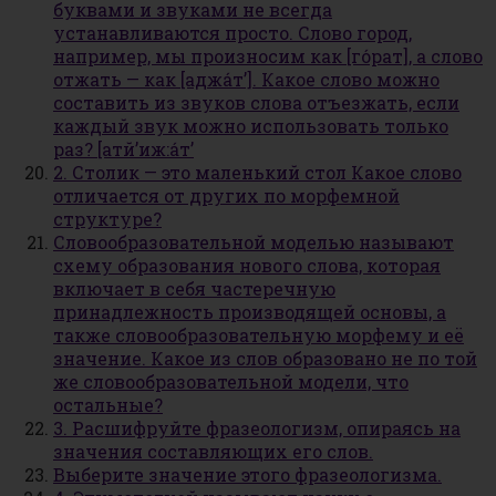
буквами и звуками не всегда
устанавливаются просто. Слово город,
например, мы произносим как [го́рат], а слово
отжать — как [аджа́т’]. Какое слово можно
составить из звуков слова отъезжать, если
каждый звук можно использовать только
раз? [атй’иж:а́т’
2. Столик — это маленький стол Какое слово
отличается от других по морфемной
структуре?
Словообразовательной моделью называют
схему образования нового слова, которая
включает в себя частеречную
принадлежность производящей основы, а
также словообразовательную морфему и её
значение. Какое из слов образовано не по той
же словообразовательной модели, что
остальные?
3. Расшифруйте фразеологизм, опираясь на
значения составляющих его слов.
Выберите значение этого фразеологизма.