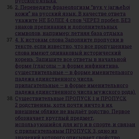
русского языка.
2. Переведите фразеологизм “вук у јагњећој
кожи” на русский язык. В качестве ответа
укажите НЕ БОЛЕЕ 4 слов ЧЕРЕЗ пробел, БЕЗ
знаков препинания и дополнительных
символов, например: летняя база отдыха
4. К истокам слова Заполните пропуски в
тексте, если известно, что все пропущенные
слова имеют одинаковый исторический
корень. Запишите все ответы в начальной
форме (глаголы — в форме инфинитива,
существительные — в форме именительного
падежа единственного числа,
прилагательные — в форме именительного
падежа единственного числа мужского рода).
Существительные ПРОПУСК 1 и ПРОПУСК
2 родственны, хотя почти ничто в их
внешнем облике не выдаёт родство. Первое
обозначает круглый предмет,
использующийся для игр и в спорте, и связан
с прилагательным ПРОПУСК 3, одно из
значений которого описывает свойство