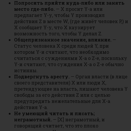
Попросить прийти куда-либо или занять
место где-либо.
— Х просит Y-а или
предлагает Y-у, чтобы Y производил
действия Z в месте W, (где живёт человек P,) и
Х сообщает Y-у, что Х каузирует
возможность того, чтобы Y делал Z.
Общепризнанное значение, влияние.
—
Статус человека X среди людей Y, при
котором Y-и считают, что необходимо
считаться с суждениями X-а о Z-е, поскольку
Y-и считают, что суждения X-а о Z-е обычно
истинны.
Подвергнуть аресту.
— Орган власти (в лице
своего представителя) Х или люди Х,
претендующие на власть, лишают человека Y
свободы за его действия Z или с целью
предупредить нежелательные для Х-а
действия Y-а.
Не умеющий читать и писать;
неграмотный.
— [Х] неграмотный, и
говорящий считает, что это плохо