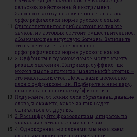
состоит существительное, обозначающее
сельскохозяйственный инструмент.
Запишите это существительное согласно
орфографической норме русского языка.
Существительное гриб состоит из тех же
звуков, из которых состоит существительное,
обозначающее вирусную болезнь. Запишите
это существительное согласно
орфографической норме русского языка.
2. Суффиксы в русском языке могут иметь
разные значения. Например, суффикс -ик
может иметь значение “маленький”: столик —
это маленький стол. Перед вами несколько
слов с суффиксом -ин. Подберите к ним пару,
опираясь на значение суффикса -ин.
Подумайте, от каких слов образованы данные
слова, и скажите, какое из них будет
отличаться от других.
3. Расшифруйте фразеологизм, опираясь на
значения составляющих его слов.
4. Однокоренными словами мы называем
слова, имеющие одинаковые корни: