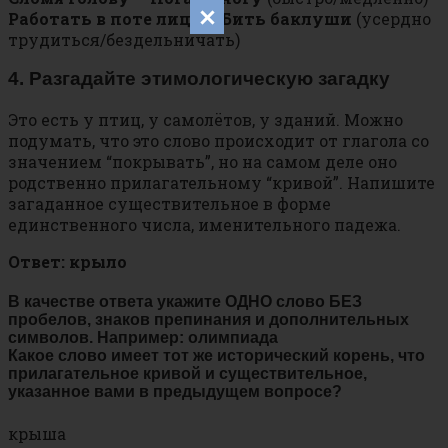
Работать в поте лица — Бить баклуши
(усердно
трудиться/бездельничать)
4. Разгадайте этимологическую загадку
Это есть у птиц, у самолётов, у зданий. Можно
подумать, что это слово происходит от глагола со
значением “покрывать”, но на самом деле оно
родственно прилагательному “кривой”. Напишите
загаданное существительное в форме
единственного числа, именительного падежа.
Ответ: крыло
В качестве ответа укажите ОДНО слово БЕЗ
пробелов, знаков препинания и дополнительных
символов. Например: олимпиада
Какое слово имеет тот же исторический корень, что
прилагательное кривой и существительное,
указанное вами в предыдущем вопросе?
крыша