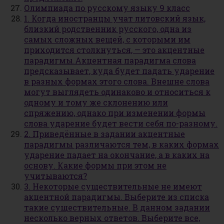
Олимпиада по русскому языку 9 класс
1. Когда иностранцы учат литовский язык,
близкий родственник русского, одна из
самых сложных вещей, с которыми им
приходится столкнуться, — это акцентные
парадигмы.Акцентная парадигма слова
предсказывает, куда будет падать ударение
в разных формах этого слова. Внешне слова
могут выглядеть одинаково и относиться к
одному и тому же склонению или
спряжению, однако при изменении формы
слова ударение будет вести себя по-разному.
2. Приведённые в задании акцентные
парадигмы различаются тем, в каких формах
ударение падает на окончание, а в каких на
основу. Какие формы при этом не
учитываются?
3. Некоторые существительные не имеют
акцентной парадигмы. Выберите из списка
такие существительные. В данном задании
несколько верных ответов. Выберите все,