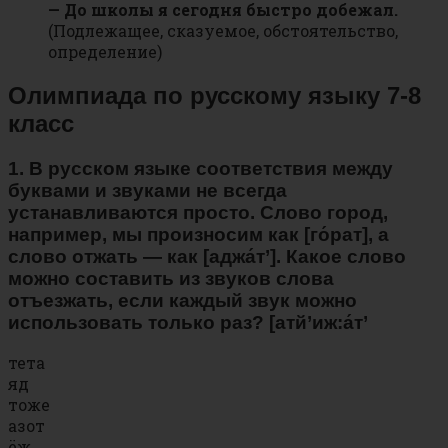
— До школы я сегодня быстро добежал.
(Подлежащее, сказуемое, обстоятельство,
определение)
Олимпиада по русскому языку 7-8
класс
1. В русском языке соответствия между
буквами и звуками не всегда
устанавливаются просто. Слово город,
например, мы произносим как [го́рат], а
слово отжать — как [аджа́т’]. Какое слово
можно составить из звуков слова
отъезжать, если каждый звук можно
использовать только раз?
[атй’иж:а́т’
тета
яд
тоже
азот
ёж