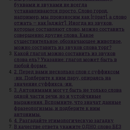
буквами и звуками не всегда
устанавливаются просто. Слово город,
например, мы произносим как [го́рат], а слово
отжать — как [аджа́т’]. Иногда из звуков,
которые составляют слово, можно составить
совершенно другие слова. Какое
существительное, обозначающее животное,
можно составить из звуков слова торг?
Какой глагол можно составить из звуков
слова ель? Указание: глагол может быть в
любой форме.
2. Перед вами несколько слов с суффиксом
-ин. Подберите к ним пару, опираясь на
значение суффикса -ин.
3. Антонимами могут быть не только слова
одной части речи, но и устойчивые
выражения. Вспомните, что значат данные
фразеологизмы, и подберите к ним
антонимы.
4. Разгадайте этимологическую загадку
В качестве ответа укажите ОДНО слово БЕЗ