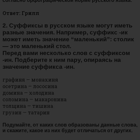
согласно орфографической норме русского языка.
Ответ: Грипп
2. Суффиксы в русском языке могут иметь
разные значения. Например, суффикс -ик
может иметь значение “маленький”: столик
— это маленький стол.
Перед вами несколько слов с суффиксом
-ин. Подберите к ним пару, опираясь на
значение суффикса -ин.
графиня — монахиня
осетрина — лососина
домина — холодина
соломина — макаронина
толщина — тишина
грузин — татарин
Подумайте, от каких слов образованы данные слова,
и скажите, какое из них будет отличаться от других.