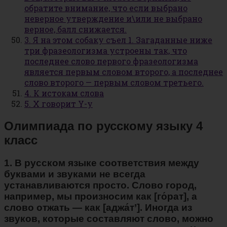
обратите внимание, что если выбрано
неверное утверждение и\или не выбрано
верное, балл снижается.
3. Я на этом собаку съел 1. Загаданные ниже
три фразеологизма устроены так, что
последнее слово первого фразеологизма
является первым словом второго, а последнее
слово второго — первым словом третьего.
4. К истокам слова
5. X говорит Y-у
Олимпиада по русскому языку 4
класс
1. В русском языке соответствия между
буквами и звуками не всегда
устанавливаются просто. Слово город,
например, мы произносим как [го́рат], а
слово отжать — как [аджа́т’]. Иногда из
звуков, которые составляют слово, можно