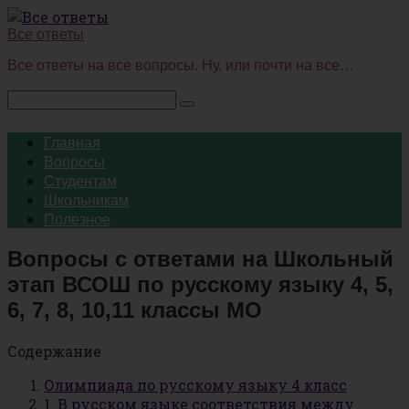
Перейти
к
Все ответы
контенту
Все ответы на все вопросы. Ну, или почти на все…
Поиск:
Главная
Вопросы
Студентам
Школьникам
Полезное
Вопросы с ответами на Школьный
этап ВСОШ по русскому языку 4, 5,
6, 7, 8, 10,11 классы МО
Содержание
Олимпиада по русскому языку 4 класс
1. В русском языке соответствия между