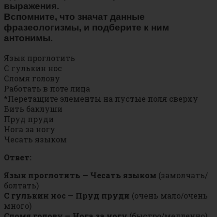
выражения.
Вспомните, что значат данные
фразеологизмы, и подберите к ним
антонимы.
Язык проглотить
С гулькин нос
Сломя голову
Работать в поте лица
*Перетащите элементы на пустые поля сверху
Бить баклуши
Пруд пруди
Нога за ногу
Чесать языком
Ответ:
Язык проглотить — Чесать языком
(замолчать/
болтать)
С гулькин нос — Пруд пруди
(очень мало/очень
много)
Сломя голову — Нога за ногу
(быстро/медленно)