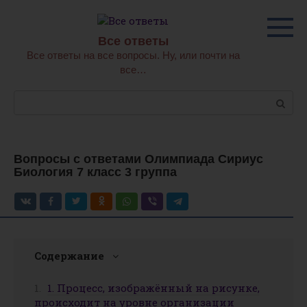
Перейти
к
контенту
Все ответы
Все ответы на все вопросы. Ну, или почти на
все…
Поиск:
Вопросы с ответами Олимпиада Сириус
Биология 7 класс 3 группа
Содержание
1. Процесс, изображённый на рисунке,
происходит на уровне организации