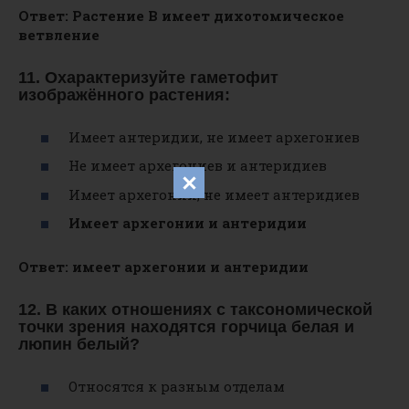
Ответ: Растение В имеет дихотомическое
ветвление
11. Охарактеризуйте гаметофит
изображённого растения:
Имеет антеридии, не имеет архегониев
Не имеет архегониев и антеридиев
Имеет архегонии, не имеет антеридиев
Имеет архегонии и антеридии
Ответ: имеет архегонии и антеридии
12. В каких отношениях с таксономической
точки зрения находятся горчица белая и
люпин белый?
Относятся к разным отделам