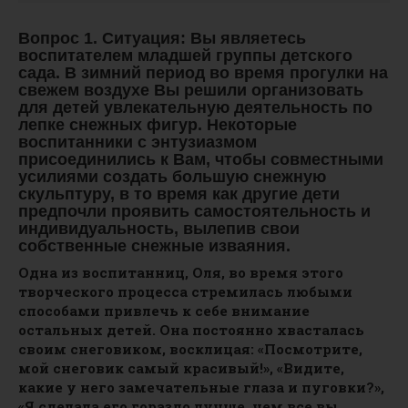
Вопрос 1. Ситуация: Вы являетесь
воспитателем младшей группы детского
сада. В зимний период во время прогулки на
свежем воздухе Вы решили организовать
для детей увлекательную деятельность по
лепке снежных фигур. Некоторые
воспитанники с энтузиазмом
присоединились к Вам, чтобы совместными
усилиями создать большую снежную
скульптуру, в то время как другие дети
предпочли проявить самостоятельность и
индивидуальность, вылепив свои
собственные снежные изваяния.
Одна из воспитанниц, Оля, во время этого
творческого процесса стремилась любыми
способами привлечь к себе внимание
остальных детей. Она постоянно хвасталась
своим снеговиком, восклицая: «Посмотрите,
мой снеговик самый красивый!», «Видите,
какие у него замечательные глаза и пуговки?»,
«Я сделала его гораздо лучше, чем все вы