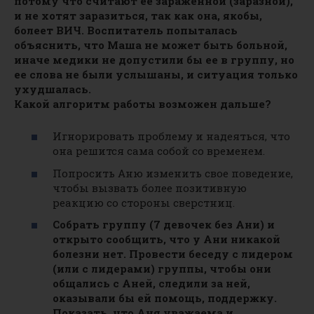
потому что считают ее зараженной (заразной),
и не хотят заразиться, так как она, якобы,
болеет ВИЧ. Воспитатель попыталась
объяснить, что Маша не может быть больной,
иначе медики не допустили бы ее в группу, но
ее слова не были услышаны, и ситуация только
ухудшалась.
Какой алгоритм работы возможен дальше?
Игнорировать проблему и надеяться, что
она решится сама собой со временем.
Попросить Аню изменить свое поведение,
чтобы вызвать более позитивную
реакцию со стороны сверстниц.
Собрать группу (7 девочек без Ани) и
открыто сообщить, что у Ани никакой
болезни нет. Провести беседу с лидером
(или с лидерами) группы, чтобы они
общались с Аней, следили за ней,
оказывали бы ей помощь, поддержку.
Показать, что Аня уважаема и