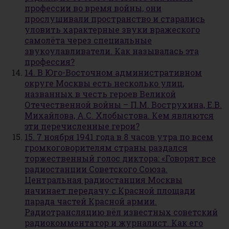
профессии во время войны, они
прослушивали пространство и старались
уловить характерные звуки вражеского
самолёта через специальные
звукоулавливатели. Как называлась эта
профессия?
14. В Юго-Восточном административном
округе Москвы есть несколько улиц,
названных в честь героев Великой
Отечественной войны – П.М. Вострухина, Е.В.
Михайлова, А.С. Хлобыстова. Кем являются
эти перечисленные герои?
15. 7 ноября 1941 года в 8 часов утра по всем
громкоговорителям страны раздался
торжественный голос диктора: «Говорят все
радиостанции Советского Союза.
Центральная радиостанция Москвы
начинает передачу с Красной площади
парада частей Красной армии.
Радиотрансляцию вёл известных советский
радиокомментатор и журналист. Как его