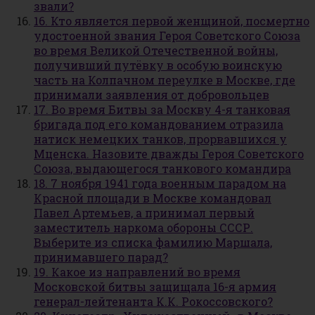
звали?
16. Кто является первой женщиной, посмертно
удостоенной звания Героя Советского Союза
во время Великой Отечественной войны,
получивший путёвку в особую воинскую
часть на Колпачном переулке в Москве, где
принимали заявления от добровольцев
17. Во время Битвы за Москву 4-я танковая
бригада под его командованием отразила
натиск немецких танков, прорвавшихся у
Мценска. Назовите дважды Героя Советского
Союза, выдающегося танкового командира
18. 7 ноября 1941 года военным парадом на
Красной площади в Москве командовал
Павел Артемьев, а принимал первый
заместитель наркома обороны СССР.
Выберите из списка фамилию Маршала,
принимавшего парад?
19. Какое из направлений во время
Московской битвы защищала 16-я армия
генерал-лейтенанта К.К. Рокоссовского?