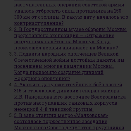
наступательных операций советской армии
удалось отбросить силы противника на 150-
300 км от столицы. В какую дату началось это
контрнаступление?
2. В Государственном музее обороны Москвы
представлена экспозиция — «Отражение
воздушных налётов на Москву». Когда
произошёл первый авианалёт на Москву?
3. Подвиги народных ополченцев Великой
Отечественной войны достойны памяти, им
посвящены многие памятники Москвы.
Когда произошло создание дивизий
Народного ополчения?
4. Укажите дату ожесточённых боёв частей
316-й стрелковой дивизии генерал-майора
И.В. Панфилова юго-восточнее Волоколамска
против наступавших танковых корпусов
немецкой 4-й танковой группы.
5. В зале станции метро «Маяковская»
состоялось торжественное заседание
Московского Совета депутатов трудящихся