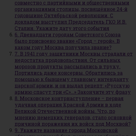
совместно с партийными и общественными
организациями столицы, посвящённое 24-й
годовщине Октябрьской революции. С
докладом выступил Председатель ГКО И.В.
Сталин. Укажите дату этого события
6. Двенадцати городам Советского Союза
было присвоено звание «Город – герой». В
каком году Москва получила звание?
7. В 1941 году защитники Москвы страдали от
недостатка продовольствия. От сильных
морозов продукты рассыпались в труху.
Портились даже консервы. Обратились за
помощью к бывшему главному интенданту
царской̆ армии, и он выдал рецепт: «Русскую
армию спасут три «С»…» Закончите эту фразу
8. Московское контрнаступление – первая
удачная операция Красной Армии в ходе
Великой Отечественной войны. Что, по
мнению немецких генералов, стало основной
причиной поражения их войск под Москвой?
9. Укажите название города Московской