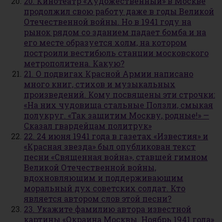
20. Кинотеатр «Художественный» в Москве
продолжил свою работу даже в годы Великой
Отечественной войны. Но в 1941 году на
рынок рядом со зданием падает бомба и на
его месте образуется холм, на котором
построили вестибюль станции московского
метрополитена. Какую?
21. О подвигах Красной Армии написано
много книг, стихов и музыкальных
произведений. Кому посвящены эти строчки:
«На них чудовища стальные Ползли, смыкая
полукруг. «Так защитим Москву, родные!» —
Сказал гвардейцам политрук»
22. 24 июня 1941 года в газетах «Известия» и
«Красная звезда» был опубликован текст
песни «Священная война», ставшей гимном
Великой Отечественной войны,
вдохновляющим и поддерживающим
моральный дух советских солдат. Кто
является автором слов этой песни?
23. Укажите фамилию автора известной
картины «Окраина Москвы. Ноябрь 1941 года»