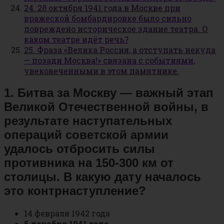
24. 28 октября 1941 года в Москве при
вражеской бомбардировке было сильно
повреждено историческое здание театра. О
каком театре идёт речь?
25. Фраза «Велика Россия, а отступать некуда
— позади Москва!» связана с событиями,
увековеченными в этом памятнике.
1. Битва за Москву — важный этап
Великой Отечественной войны, в
результате наступательных
операций советской армии
удалось отбросить силы
противника на 150-300 км от
столицы. В какую дату началось
это контрнаступление?
14 февраля 1942 года
5 декабря 1941 года