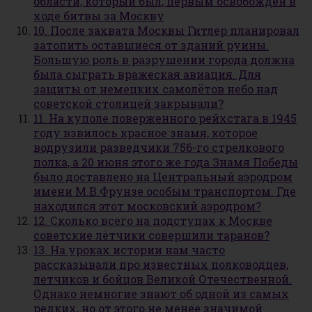
области, который был, первым освобождён в
ходе битвы за Москву
10. После захвата Москвы Гитлер планировал
затопить оставшиеся от зданий руины.
Большую роль в разрушении города должна
была сыграть вражеская авиация. Для
защиты от немецких самолётов небо над
советской столицей закрывали?
11. На куполе поверженного рейхстага в 1945
году взвилось красное знамя, которое
водрузили разведчики 756-го стрелкового
полка, а 20 июня этого же года Знамя Победы
было доставлено на Центральный аэродром
имени М.В.Фрунзе особым транспортом. Где
находился этот московский аэродром?
12. Сколько всего на подступах к Москве
советские лётчики совершили таранов?
13. На уроках истории нам часто
рассказывали про известных полководцев,
летчиков и бойцов Великой Отечественной.
Однако немногие знают об одной из самых
редких, но от этого не менее значимой