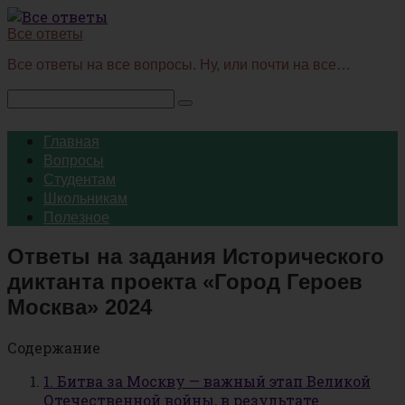
Перейти
к
Все ответы
контенту
Все ответы на все вопросы. Ну, или почти на все…
Поиск:
Главная
Вопросы
Студентам
Школьникам
Полезное
Ответы на задания Исторического
диктанта проекта «Город Героев
Москва» 2024
Содержание
1. Битва за Москву — важный этап Великой
Отечественной войны, в результате