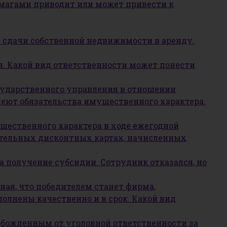
магами приводит или может привести к
т сдачи собственной недвижимости в аренду.
я. Какой вид ответственности может понести
сударственного управления в отношении
меют обязательства имущественного характера.
ущественного характера в ходе ежегодной
ительных дисконтных картах, начисленных
а получение субсидии. Сотрудник отказался, но
ная, что победителем станет фирма,
олнены качественно и в срок. Какой вид
обожденным от уголовной ответственности за