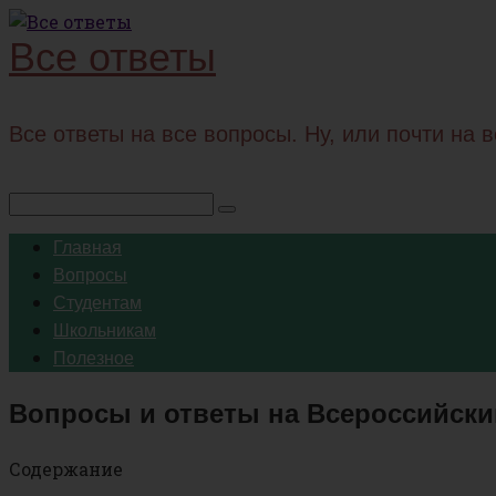
Перейти
Все ответы
к
контенту
Все ответы на все вопросы. Ну, или почти на 
Поиск:
Главная
Вопросы
Студентам
Школьникам
Полезное
Вопросы и ответы на Всероссийски
Содержание