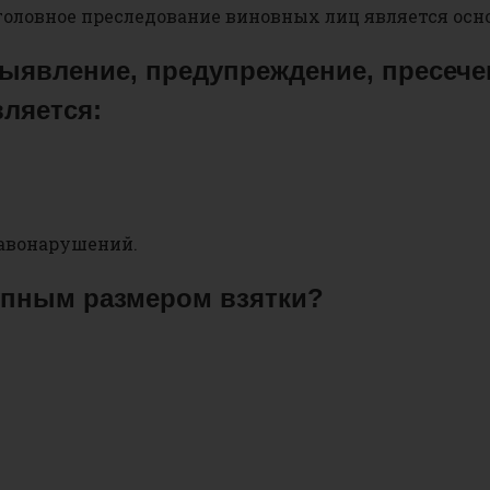
оловное преследование виновных лиц является осн
выявление, предупреждение, пресече
ляется:
авонарушений.
рупным размером взятки?