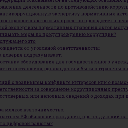
равления деятельности по противодействию коррупци
т антикоррупционную экспертизу нормативных акто
х правовых актов и их проектов проводится в целя
ной экспертизы нормативных правовых актов могут
ринимать меры по предупреждению коррупции?
служащего это:
обождается от уголовной ответственности:
а доверия подразумевает:
поставку оборудования для государственного учрежд
ат от поставщика, однако деньги были потрачены на
ащий о возникшем конфликте интересов или о возмо
тветственности за совершение коррупционных прест
остоверных или неполных сведений о доходах при 
за мелкое взяточничество:
ельством РФ обязан ли гражданин, претендующий н
его цифровой валюты?