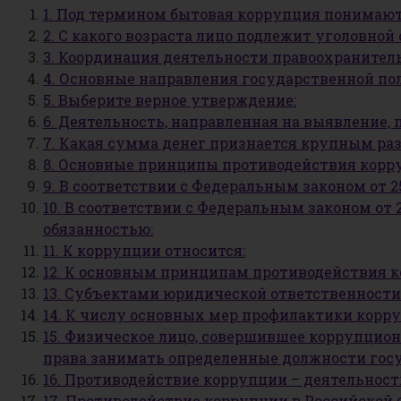
1. Под термином бытовая коррупция понимаю
2. С какого возраста лицо подлежит уголовно
3. Координация деятельности правоохранитель
4. Основные направления государственной по
5. Выберите верное утверждение:
6. Деятельность, направленная на выявление
7. Какая сумма денег признается крупным ра
8. Основные принципы противодействия корру
9. В соответствии с Федеральным законом от 2
10. В соответствии с Федеральным законом от 
обязанностью:
11. К коррупции относится:
12. К основным принципам противодействия к
13. Субъектами юридической ответственности
14. К числу основных мер профилактики корру
15. Физическое лицо, совершившее коррупцио
права занимать определенные должности гос
16. Противодействие коррупции – деятельност
17. Противодействие коррупции в Российской