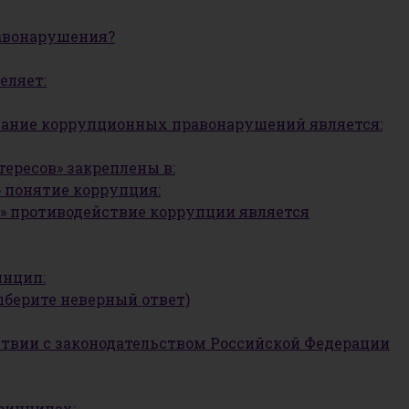
равонарушения?
еляет:
ование коррупционных правонарушений является:
ересов» закреплены в:
» понятие коррупция:
ии» противодействие коррупции является
инцип:
ыберите неверный ответ)
ствии с законодательством Российской Федерации
ринципах: