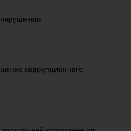
онарушения:
ершение коррупционного
 коррупцией возложена на: