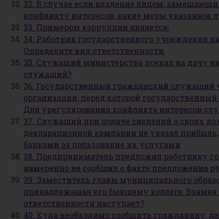
32. В случае если владение лицом, замещаю
конфликту интересов, какие меры указанное л
33. Примером коррупции является:
34. Работник государственного учреждения на
Определите вид ответственности.
35. Служащий министерства поехал на дачу на
служащий?
36. Государственный гражданский служащий 
организации, перед которой государственный
Для урегулирования конфликта интересов сл
37. Служащий при подаче сведений о своих до
декларационной кампании не указал прибыль,
банками за пользование их услугами
38. Предприниматель предложил работнику гос
намеренно не сообщил о факте предложения ру
39. Заместитель главы муниципального образо
принадлежащая его бывшему коллеге. Взамен о
ответственности наступает?
40. Куда необходимо сообщить гражданину, д