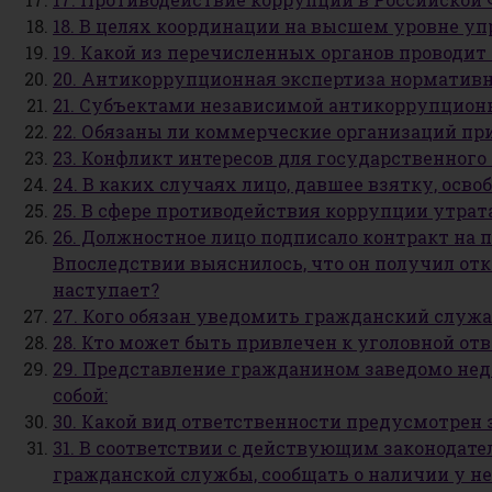
18. В целях координации на высшем уровне уп
19. Какой из перечисленных органов проводи
20. Антикоррупционная экспертиза нормативны
21. Субъектами независимой антикоррупцион
22. Обязаны ли коммерческие организаций п
23. Конфликт интересов для государственного 
24. В каких случаях лицо, давшее взятку, осв
25. В сфере противодействия коррупции утрат
26. Должностное лицо подписало контракт на 
Впоследствии выяснилось, что он получил отк
наступает?
27. Кого обязан уведомить гражданский служ
28. Кто может быть привлечен к уголовной о
29. Представление гражданином заведомо нед
собой:
30. Какой вид ответственности предусмотрен 
31. В соответствии с действующим законодат
гражданской службы, сообщать о наличии у н