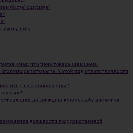
и был(а) создан(а):
в?
х:
 выступать:
ения, зная, что цена товара завышена.
 благотворительность. Какой вид ответственности
жности его возникновения?
уплений?
поступлении на гражданскую службу влечет за
а замещение должности государственной