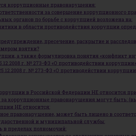
тся коррупционные правонарушения:
й ответственности за совершение коррупционного п
ных органов по борьбе с коррупцией возложена на:
литики в области противодействия коррупции опред
, предупреждение, пресечение, раскрытие и расслед
змером взятки?
пции, а также формулировка понятия «конфликт инт
5.12.2008 г. № 273-ФЗ «О противодействии коррупции
25.12.2008 г. № 273-ФЗ «О противодействии коррупц
оррупции в Российской Федерации НЕ относится пр
 за коррупционные правонарушения могут быть: (в
пции НЕ относится:
нное правонарушение, может быть лишено в соответ
ударственной и муниципальной службы:
ь в пределах полномочий:
 Федерации основывается на следующих основных п