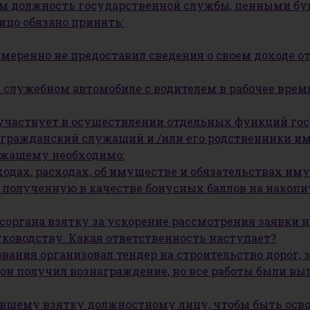
щим должность государственной службы, ценными бу
ицо обязано принять:
меренно не предоставил сведения о своем доходе о
 служебном автомобиле с водителем в рабочее врем
участвует в осуществлении отдельных функций го
 гражданский служащий и /или его родственники и
ужащему необходимо:
ходах, расходах, об имуществе и обязательствах им
 полученную в качестве бонусных баллов на накоп
органа взятку за ускорение рассмотрения заявки н
ководству. Какая ответственность наступает?
вания организовал тендер на строительство дорог, з
н получил вознаграждение, но все работы были вып
авшему взятку должностному лицу, чтобы быть осв