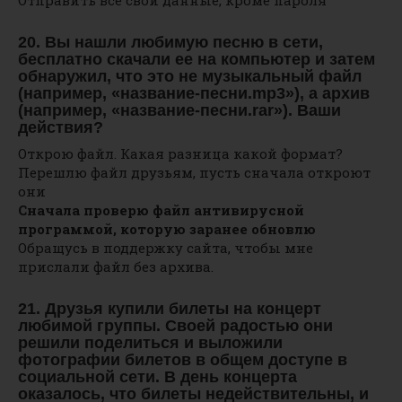
Отправить все свои данные, кроме пароля
20. Вы нашли любимую песню в сети,
бесплатно скачали ее на компьютер и затем
обнаружил, что это не музыкальный файл
(например, «название-песни.mp3»), а архив
(например, «название-песни.rar»). Ваши
действия?
Открою файл. Какая разница какой формат?
Перешлю файл друзьям, пусть сначала откроют
они
Сначала проверю файл антивирусной
программой, которую заранее обновлю
Обращусь в поддержку сайта, чтобы мне
прислали файл без архива.
21. Друзья купили билеты на концерт
любимой группы. Своей радостью они
решили поделиться и выложили
фотографии билетов в общем доступе в
социальной сети. В день концерта
оказалось, что билеты недействительны, и