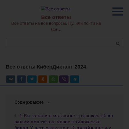
Перейти
к
контенту
Все ответы
Все ответы на все вопросы. Ну, или почти на
все…
Поиск:
Все ответы КиберДиктант 2024
Содержание
1. Вы нашли в магазине приложений на
вашем смартфоне новое приложение
банка. У него одинаковый дизайн как и у