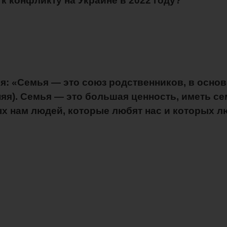
к конфликту на Украине в 2022 году?
я: «Семья — это союз родственников, в осно
яя). Семья — это большая ценность, иметь с
ых нам людей, которые любят нас и которых 