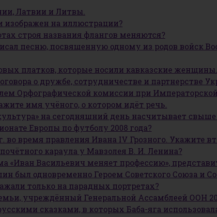
нии, Латвии и Литвы.
ии изображен на иллюстрации?
ротах строя названия флангов меняются?
исал песню, посвященную одному из родов войск Во
ковых платков, которые носили кавказские женщины
Договора о дружбе, сотрудничестве и партнерстве У
елем Орфографической комиссии при Императорской 
жите имя учёного, о котором идёт речь.
 «культура» на сегодняшний день насчитывает свыш
пионате Европы по футболу 2008 года?
гг. во время правления Ивана IV Грозного. Укажите в
 почётного караула у Мавзолея В. И. Ленина?
ьма «Иван Васильевич меняет профессию», представ
алин был одновременно Героем Советского Союза и С
ражали только на парадных портретах?
емьи, учреждённый Генеральной Ассамблеей ООН 20 
 русскими сказками, в которых Баба-яга использова