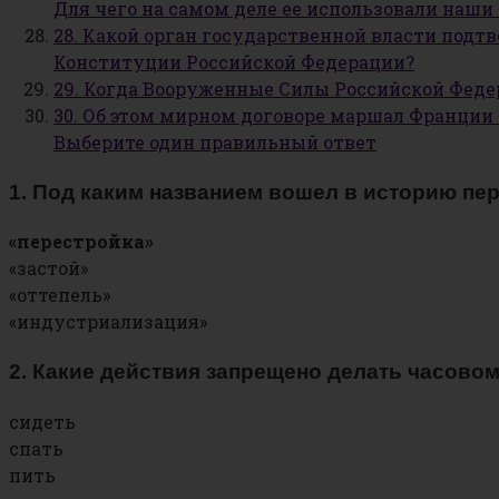
Для чего на самом деле ее использовали наши
28. Какой орган государственной власти под
Конституции Российской Федерации?
29. Когда Вооруженные Силы Российской Фед
30. Об этом мирном договоре маршал Франции Ф
Выберите один правильный ответ
1. Под каким названием вошел в историю пе
«перестройка»
«застой»
«оттепель»
«индустриализация»
2. Какие действия запрещено делать часовом
сидеть
спать
пить