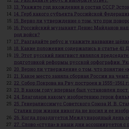
13. Укажите год вхождения в состав СССР Эсто
14. Герб какого субъекта Российской Федерац
15. Верно ли утверждение о том, что при пово
16. Российский музыкант Денис Майданов нап
род войск?
17. Разгадайте ребус и укажите название шёл
18. Какие положения содержались в статье 41 
19. Этот русский лингвист являлся председат
подготовкой реформы русской орфографии. Ука
20. Верно ли утверждение о том, что понятие
21. Какое место заняла сборная России на чем
22. Собор Покрова на Рву построен в 1555–1561 
23. В каком году впервые был установлен пост
24. Благодаря какому изобретению герои фил
25. Генералиссимус Советского Союза И. В. Ст
Сталин при жизни никогда не носил и ее изоб
26. Когда празднуется Международный день с
27. Слово «ступа» в наши дни ассоциируется с