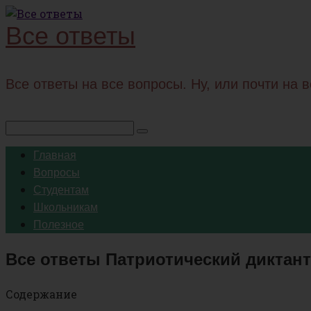
Перейти
Все ответы
к
контенту
Все ответы на все вопросы. Ну, или почти на 
Поиск:
Главная
Вопросы
Студентам
Школьникам
Полезное
Все ответы Патриотический диктант
Содержание