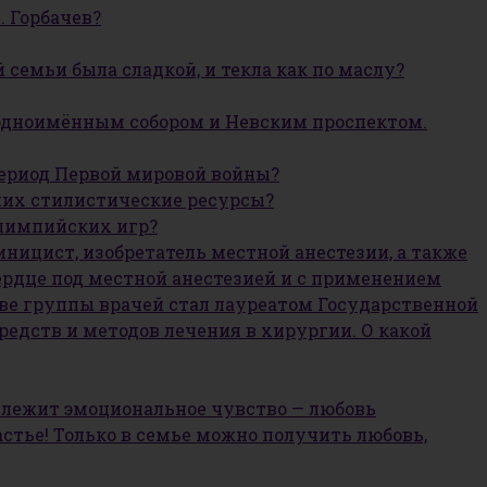
. Горбачев?
семьи была сладкой, и текла как по маслу?
 одноимённым собором и Невским проспектом.
период Первой мировой войны?
них стилистические ресурсы?
Олимпийских игр?
ницист, изобретатель местной анестезии, а также
ердце под местной анестезией и с применением
ве группы врачей стал лауреатом Государственной
едств и методов лечения в хирургии. О какой
о лежит эмоциональное чувство — любовь
астье! Только в семье можно получить любовь,