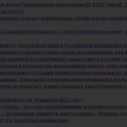
од, когда Генеральным секретарем ЦК КПСС был М. С
 на посту?
векровь угощает новобрачных, чтобы жизнь молодой 
а Казанской площади в г. Санкт-Петербурге между
я между Австро-Венгрией и Российской империей в 
овидности литературного языка и характерные для 
ство медалей по спортивной гимнастике в истории 
 вошел в историю как выдающийся хирург, врач-кли
лександрович старший провел первые операции на с
ращения. Александр Александрович младший в соста
ическую практику новых лазерных хирургических ср
конфликту на Украине в 2022 году?
 «Семья — это союз родственников, в основе которог
 — это большая ценность, иметь семью — большое сч
ят нас и которых любим мы».