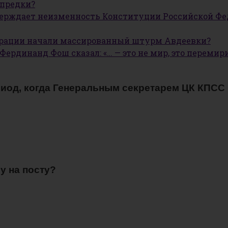
 предки?
тверждает неизменность Конституции Российской Фед
ерации начали массированный штурм Авдеевки?
ердинанд Фош сказал: «… — это не мир, это перемири
риод, когда Генеральным секретарем ЦК КПСС 
у на посту?