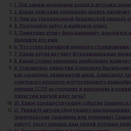
1. Под каким названием вошел в историю пери
2. Какие действия запрещено делать часовому
3. Чем на традиционной башкирской свадьбе с
4. Разгадайте ребус и выберите ответ.
5. Памятник этому фельдмаршалу находится н
Назовите его имя.
6. Что стало причиной военного столкновени
7. Какая наука изучает функциональные разн
8. Какая страна завоевала наибольшее количе
9. Основатель династии Александр Васильевич
как создатель знаменитой мази. Александр А
советского аппарата искусственного кровооб
премии СССР за создание и внедрение в клин
династии врачей идет речь?
10. Какое предшествующее событие привело к 
11. Укажите автора следующего высказывания:
(родительская, сыновняя или дочерняя). Семья
заботу, ласку родных нам людей, которые люб
12. Разгадайте ребус и выберите ответ.