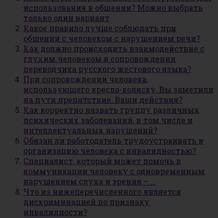
использования в общении? Можно выбрать
только один вариант
Какое правило лучше соблюдать при
общении с человеком с нарушением речи?
Как должно происходить взаимодействие с
глухим человеком в сопровождении
переводчика русского жестового языка?
При сопровождении человека,
использующего кресло-коляску, Вы заметили
на пути препятствие. Ваши действия?
Как корректно назвать группу различных
психических заболеваний, в том числе и
интеллектуальных нарушений?
Обязан ли работодатель трудоустраивать в
организацию человека с инвалидностью?
Специалист, который может помочь в
коммуникации человеку с одновременным
нарушением слуха и зрения – …
Что из нижеперечисленного является
дискриминацией по признаку
инвалидности?