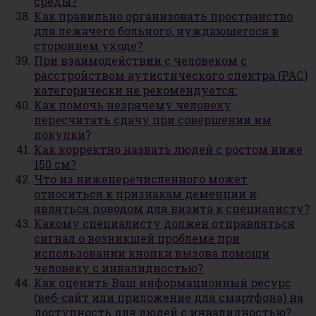
среды?
Как правильно организовать пространство
для лежачего больного, нуждающегося в
стороннем уходе?
При взаимодействии с человеком с
расстройством аутистического спектра (РАС)
категорически не рекомендуется:
Как помочь незрячему человеку
пересчитать сдачу при совершении им
покупки?
Как корректно назвать людей с ростом ниже
150 см?
Что из нижеперечисленного может
относиться к признакам деменции и
являться поводом для визита к специалисту?
Какому специалисту должен отправляться
сигнал о возникшей проблеме при
использовании кнопки вызова помощи
человеку с инвалидностью?
Как оценить Ваш информационный ресурс
(веб-сайт или приложение для смартфона) на
доступность для людей с инвалидностью?