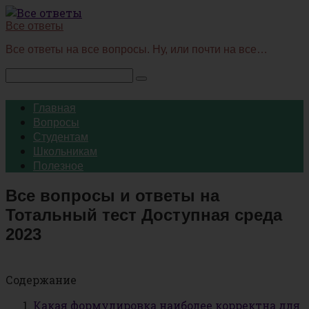
Перейти
к
Все ответы
контенту
Все ответы на все вопросы. Ну, или почти на все…
Поиск:
Главная
Вопросы
Студентам
Школьникам
Полезное
Все вопросы и ответы на
Тотальный тест Доступная среда
2023
Содержание
Какая формулировка наиболее корректна для