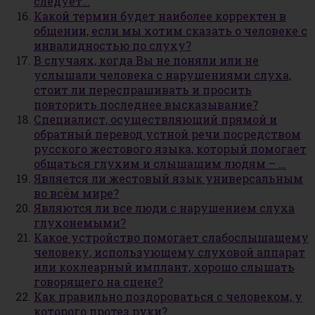
следует…
Какой термин будет наиболее корректен в
общении, если мы хотим сказать о человеке с
инвалидностью по слуху?
В случаях, когда Вы не поняли или не
услышали человека с нарушениями слуха,
стоит ли переспрашивать и просить
повторить последнее высказывание?
Специалист, осуществляющий прямой и
обратный перевод устной речи посредством
русского жестового языка, который помогает
общаться глухим и слышащим людям – …
Является ли жестовый язык универсальным
во всём мире?
Являются ли все люди с нарушением слуха
глухонемыми?
Какое устройство помогает слабослышащему
человеку, использующему слуховой аппарат
или кохлеарный имплант, хорошо слышать
говорящего на сцене?
Как правильно поздороваться с человеком, у
которого протез руки?