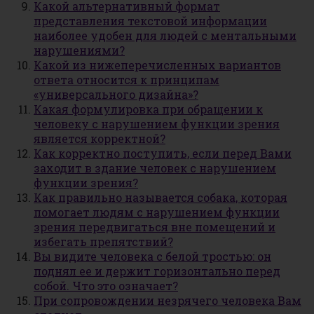
Какой альтернативный формат
представления текстовой информации
наиболее удобен для людей с ментальными
нарушениями?
Какой из нижеперечисленных вариантов
ответа относится к принципам
«универсального дизайна»?
Какая формулировка при обращении к
человеку с нарушением функции зрения
является корректной?
Как корректно поступить, если перед Вами
заходит в здание человек с нарушением
функции зрения?
Как правильно называется собака, которая
помогает людям с нарушением функции
зрения передвигаться вне помещений и
избегать препятствий?
Вы видите человека с белой тростью: он
поднял ее и держит горизонтально перед
собой. Что это означает?
При сопровождении незрячего человека Вам